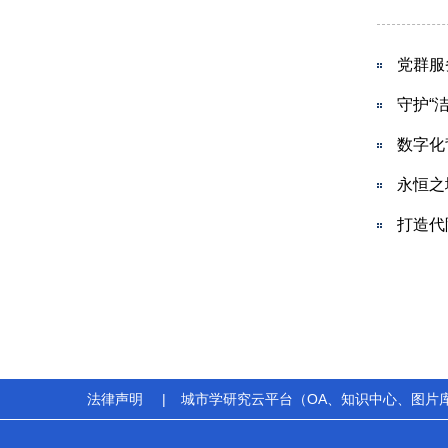
党群服
守护“
数字化
永恒之
打造代
法律声明
|
城市学研究云平台（OA、知识中心、图片