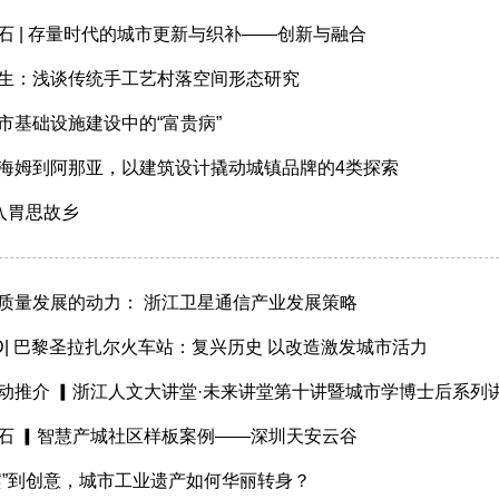
石 | 存量时代的城市更新与织补——创新与融合
生：浅谈传统手工艺村落空间形态研究
市基础设施建设中的“富贵病”
海姆到阿那亚，以建筑设计撬动城镇品牌的4类探索
”入胃思故乡
质量发展的动力： 浙江卫星通信产业发展策略
OD| 巴黎圣拉扎尔火车站：复兴历史 以改造激发城市活力
动推介 ▎浙江人文大讲堂·未来讲堂第十讲暨城市学博士后系列
石 ▎智慧产城社区样板案例——深圳天安云谷
痍”到创意，城市工业遗产如何华丽转身？