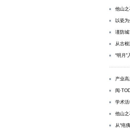
他山之
以瓷为
谨防城
从古根
“明月
产业高
阅·T
学术活
他山之
从“疮