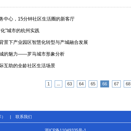
务中心，15分钟社区生活圈的新客厅
洁化”城市的杭州实践
背景下产业园区智慧化转型与产城融合发展
城的魅力——罗马城市形象分析
际互助的全龄社区生活场景
1
...
63
64
65
66
67
68
库）
|
联系我们
浙ICP备11049335号-1