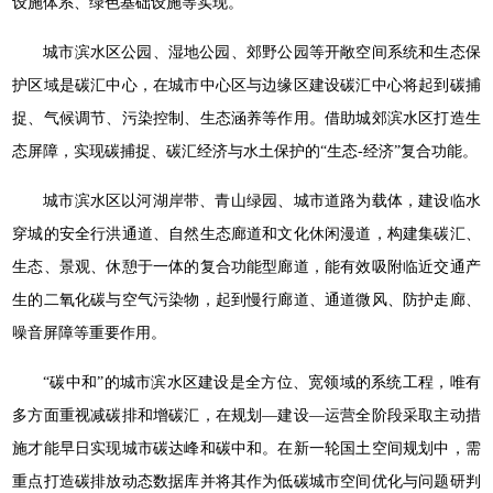
设施体系、绿色基础设施等实现。
城市滨水区公园、湿地公园、郊野公园等开敞空间系统和生态保
护区域是碳汇中心，在城市中心区与边缘区建设碳汇中心将起到碳捕
捉、气候调节、污染控制、生态涵养等作用。借助城郊滨水区打造生
态屏障，实现碳捕捉、碳汇经济与水土保护的“生态-经济”复合功能。
城市滨水区以河湖岸带、青山绿园、城市道路为载体，建设临水
穿城的安全行洪通道、自然生态廊道和文化休闲漫道，构建集碳汇、
生态、景观、休憩于一体的复合功能型廊道，能有效吸附临近交通产
生的二氧化碳与空气污染物，起到慢行廊道、通道微风、防护走廊、
噪音屏障等重要作用。
“碳中和”的城市滨水区建设是全方位、宽领域的系统工程，唯有
多方面重视减碳排和增碳汇，在规划—建设—运营全阶段采取主动措
施才能早日实现城市碳达峰和碳中和。在新一轮国土空间规划中，需
重点打造碳排放动态数据库并将其作为低碳城市空间优化与问题研判