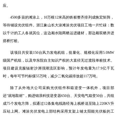
应。
4500多亩的滩涂上，10万根12米高的铁桩整齐排列成恢宏矩阵，
等待铺设光伏组件。浙江象山长大涂滩涂光伏项目工地一片忙碌：数
以千计的工人各就其位，这边厢水陆两栖运进建材，那边厢双栖并进
搭桥打桩。
该项目共安装150台风力发电机组，批量化、规模化应用5.0MW
级国产机组，以及华东院自主知识产权的大直径无过渡段单桩技术。
项目建设克服辐射沙洲强潮流区影响，预计年发电量为17.9亿千瓦
时，每年可节约标煤55万吨，减少二氧化碳排放超117万吨。
除了从外地大公司采购光伏组件和箱逆变一体机外，项目部
还“就地取材”，购进锦浪科技逆变器650台、天安电气箱变50台，共组
成75个发电方阵，拟通过12条集电线路经海上栈桥送至陆上220KV升
压站上网。滩涂光伏发电上部结构采用支架上铺太阳能光伏板的工