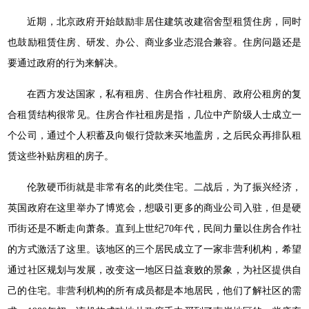
近期，北京政府开始鼓励非居住建筑改建宿舍型租赁住房，同时
也鼓励租赁住房、研发、办公、商业多业态混合兼容。住房问题还是
要通过政府的行为来解决。
在西方发达国家，私有租房、住房合作社租房、政府公租房的复
合租赁结构很常见。住房合作社租房是指，几位中产阶级人士成立一
个公司，通过个人积蓄及向银行贷款来买地盖房，之后民众再排队租
赁这些补贴房租的房子。
伦敦硬币街就是非常有名的此类住宅。二战后，为了振兴经济，
英国政府在这里举办了博览会，想吸引更多的商业公司入驻，但是硬
币街还是不断走向萧条。直到上世纪70年代，民间力量以住房合作社
的方式激活了这里。该地区的三个居民成立了一家非营利机构，希望
通过社区规划与发展，改变这一地区日益衰败的景象，为社区提供自
己的住宅。非营利机构的所有成员都是本地居民，他们了解社区的需