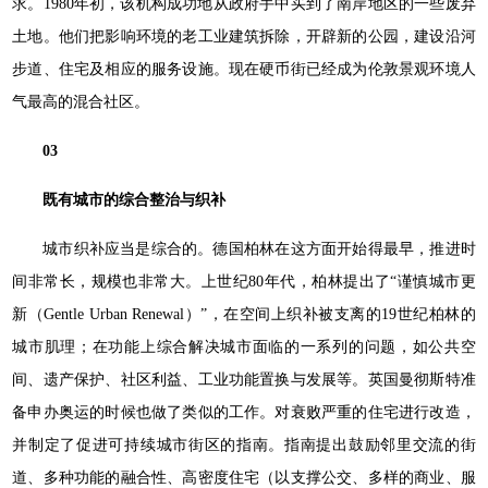
求。1980年初，该机构成功地从政府手中买到了南岸地区的一些废弃
土地。他们把影响环境的老工业建筑拆除，开辟新的公园，建设沿河
步道、住宅及相应的服务设施。现在硬币街已经成为伦敦景观环境人
气最高的混合社区。
03
既有城市的综合整治与织补
城市织补应当是综合的。德国柏林在这方面开始得最早，推进时
间非常长，规模也非常大。上世纪80年代，柏林提出了“谨慎城市更
新（Gentle Urban Renewal）”，在空间上织补被支离的19世纪柏林的
城市肌理；在功能上综合解决城市面临的一系列的问题，如公共空
间、遗产保护、社区利益、工业功能置换与发展等。英国曼彻斯特准
备申办奥运的时候也做了类似的工作。对衰败严重的住宅进行改造，
并制定了促进可持续城市街区的指南。指南提出鼓励邻里交流的街
道、多种功能的融合性、高密度住宅（以支撑公交、多样的商业、服