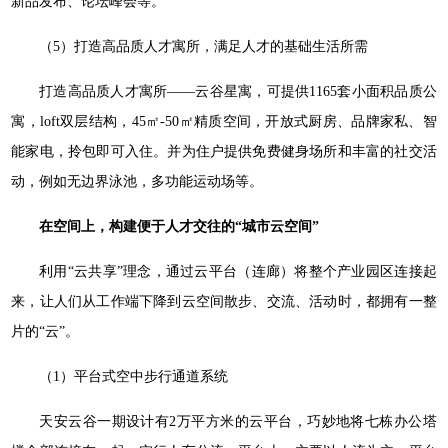
新品发布、论坛峰会等。
（5）打造高品质人才寓所，满足人才的基础生活所需
打造高品质人才寓所——云谷星寓，可提供1165套小面积品质公
寓，loft双层结构，45㎡-50㎡精质空间，开放式厨房、品牌家私、智
能家电，拎包即可入住。并为住户提供免费健身场所和丰富的社交活
动，例如无边界泳池，多功能运动场等。
在空间上，构建便于人才交往的“城市云空间”
利用“云共享”理念，通过云平台（连廊）将整个产业园区连接起
来，让人们从工作端下降到云空间散步、交流、活动时，都拥有一整
片的“云”。
（1）平台式空中步行通道系统
天安云谷一期设计有2万平方米的云平台，巧妙地将七栋办公塔