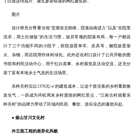
了白屋连绵成片、黛瓦参差错落的网红建筑群。
图片
设计师充分尊重当地“堂屋坐北朝南，院落由南进入”以及“在院里
洗衣，用土灶做饭”的生活习惯，放弃常规的院落布局，每一户都设
计了三个功能不同的小院子，前院放置单车、农具等，侧院放置柴
火、杂物，而后院用作休闲绿化。此外还在村口设计了公共开敞的图
书馆和村民活动中心，用于红白喜事、乡村展览及活动交流，还充分
原了富有本地乡土气息的生活场景。
东梓关村仅以1376元/㎡的建造成本，让这个曾没落的乡村重新焕
发生气，一跃成为环杭周末乡村度假的网红景点，“江南古村就看东
梓关村”的品牌力带动了区域内民宿、餐饮、游乐业态的蓬勃兴起。
● 釜山甘川文化村
外立面工程的差异化风貌