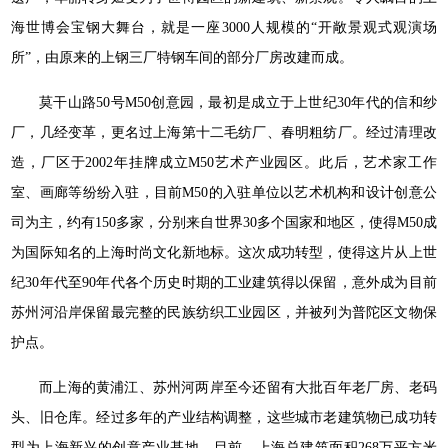
海世博会宝钢大舞台，就是一座3000人规模的“开敞景观式观演场
所”，由原来的上钢三厂特钢车间的部分厂房改建而成。
莫干山路50号M50创意园，最初是成立于上世纪30年代的信和纱
厂，几经变革，更名过上海第十二毛纺厂、春明粗纺厂。经过清理改
造，厂区于2002年挂牌成立M50艺术产业园区。此后，艺术家工作
室、画廊等纷纷入驻，目前M50的入驻单位以艺术机构和设计创意公
司为主，约有150多家，分别来自世界30多个国家和地区，使得M50成
为国际知名的上海时尚文化新地标。这次成功转型，使得这片从上世
纪30年代至90年代各个历史时期的工业建筑得以保留，意外成为目前
苏州河沿岸保留最完整的民族纺织工业园区，并被列为普陀区文物保
护点。
而上海的黄浦江、苏州河两岸至今还留有大批百年老厂房、老码
头、旧仓库。经过多年的产业结构调整，这些城市老建筑物已成功转
型为上海新兴的创意产业基地。目前，上海总建筑面积268万平方米