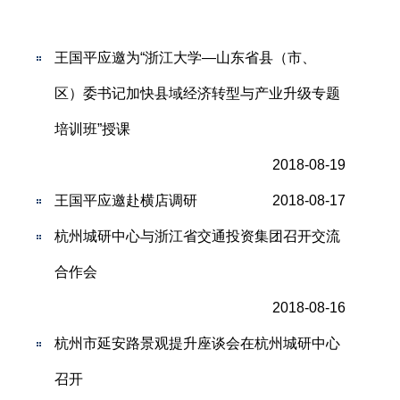
王国平应邀为“浙江大学—山东省县（市、
区）委书记加快县域经济转型与产业升级专题
培训班”授课
2018-08-19
王国平应邀赴横店调研
2018-08-17
杭州城研中心与浙江省交通投资集团召开交流
合作会
2018-08-16
杭州市延安路景观提升座谈会在杭州城研中心
召开