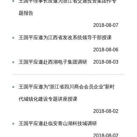
王国平理事长应邀为浙江省交通投资集团作专
题报告
2018-08-07
王国平应邀为江西省发改系统领导干部授课
2018-08-06
王国平应邀赴西湖电子集团调研
2018-08-03
王国平应邀为“浙江省四川商会会员企业”新时
代城镇化建设专题讲座授课
2018-08-02
王国平应邀赴临安青山湖科技城调研
2018-08-02