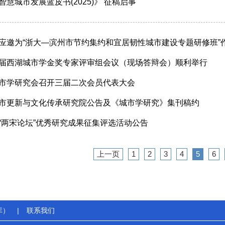
智慧城市发展蓝皮书(2025)》 征稿启事
应邀为“浙大—滨州市节约集约和宜居韧性城市建设专题研修班”
届西湖城市学金奖专家评审组会议（现场答辩会）顺利举行
市学研究会召开三届二次会员代表大会
市更新与文化传承研究院公告及《城市学研究》集刊稿约
“两宋论坛”优秀研究成果征集评选活动公告
上一页
1
2
3
4
5
6
库）
|
联系我们