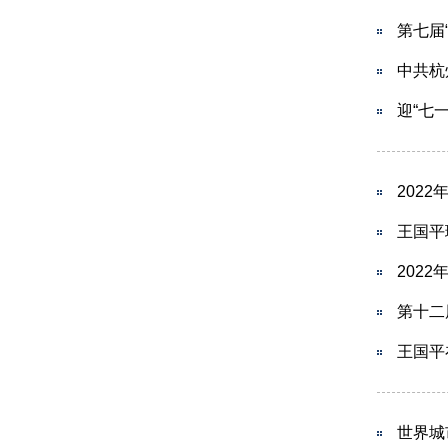
第七届
中共杭
迎“七
202
王国平
202
第十二
王国平
世界城