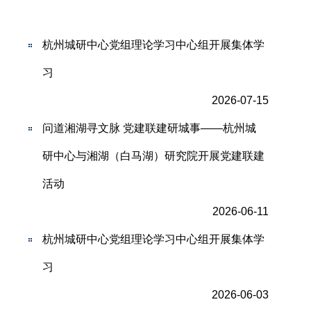
杭州城研中心党组理论学习中心组开展集体学
习
2026-07-15
问道湘湖寻文脉 党建联建研城事——杭州城
研中心与湘湖（白马湖）研究院开展党建联建
活动
2026-06-11
杭州城研中心党组理论学习中心组开展集体学
习
2026-06-03