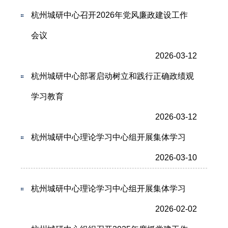
杭州城研中心召开2026年党风廉政建设工作
会议
2026-03-12
杭州城研中心部署启动树立和践行正确政绩观
学习教育
2026-03-12
杭州城研中心理论学习中心组开展集体学习
2026-03-10
杭州城研中心理论学习中心组开展集体学习
2026-02-02