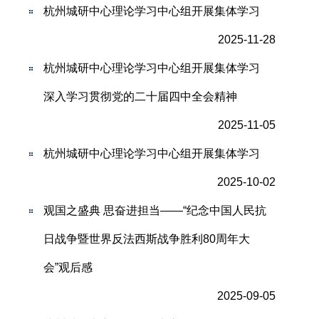
杭州城研中心理论学习中心组开展集体学习
2025-11-28
杭州城研中心理论学习中心组开展集体学习
深入学习贯彻党的二十届四中全会精神
2025-11-05
杭州城研中心理论学习中心组开展集体学习
2025-10-02
观国之盛典 思奋进担当——“纪念中国人民抗
日战争暨世界反法西斯战争胜利80周年大
会”观后感
2025-09-05