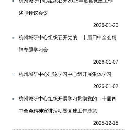
杭州城研中心组织召开2025年度抓党建工作
述职评议会议
2026-01-20
杭州城研中心组织召开党的二十届四中全会精
神专题学习会
2026-01-07
杭州城研中心理论学习中心组开展集体学习
2026-01-02
杭州城研中心组织开展学习贯彻党的二十届四
中全会精神宣讲活动暨党建工作沙龙
2025-12-15