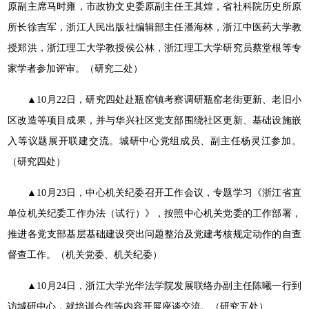
原副主席马时雍，市政协文史委原副主任王其煌，省社科院历史所原
所长徐吉军，浙江人民出版社编辑部主任潘海林，浙江中医药大学教
授郑洪，浙江理工大学教授侯公林，浙江理工大学研究员蔡堂根等专
家学者参加评审。（研究二处）
▲10月22日，研究四处赴瓶窑镇考察调研瓶窑老街更新、老旧小
区改造等项目成果，并与华兴社区党支部围绕社区更新、基础设施嵌
入等议题展开联建交流。城研中心党组成员、副主任杨灵江参加。
（研究四处）
▲10月23日，中心机关纪委召开工作会议，专题学习《浙江省直
单位机关纪委工作办法（试行）》，按照中心机关党委的工作部署，
推进各党支部基层基础建设突出问题整治及党建考核规定动作的自查
督查工作。（机关党委、机关纪委）
▲10月24日，浙江大学光华法学院发展联络办副主任陈曦一行到
访城研中心，就培训合作等内容开展座谈交流。（研究五处）