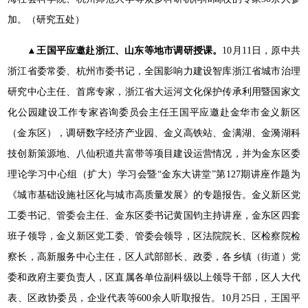
加。（研究五处）
▲王国平应邀赴浙江、山东等地市调研授课。
10月11日，原中共
浙江省委常委、杭州市委书记，全国影响力建设智库浙江省城市治理
研究中心主任、首席专家，浙江省大运河文化保护传承利用暨国家文
化公园建设工作专家咨询委员会主任王国平应邀赴金华市金义新区
（金东区），调研数字经济产业园、金义高铁站、金满湖、金漪湖科
技创新策源地、八仙积道共富带等项目建设运营情况，并为金东区委
理论学习中心组（扩大）学习会暨“金东大讲堂”第127期讲座作题为
《城市基础设施社区化与城市高质量发展》的专题报告。金义新区党
工委书记、管委会主任、金东区委书记黄国钧主持讲座，金东区四套
班子领导，金义新区党工委、管委会领导，区法院院长、区检察院检
察长，高新服务中心主任，区人武部部长、政委，各乡镇（街道）党
委和政府主要负责人，区直属各单位副科级以上领导干部，区人大代
表、区政协委员，企业代表等600余人听取报告。10月25日，王国平