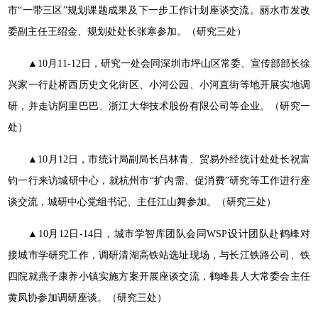
市“一带三区”规划课题成果及下一步工作计划座谈交流。丽水市发改
委副主任王绍金、规划处处长张寒参加。（研究三处）
▲10月11-12日，研究一处会同深圳市坪山区常委、宣传部部长徐
兴家一行赴桥西历史文化街区、小河公园、小河直街等地开展实地调
研，并走访阿里巴巴、浙江大华技术股份有限公司等企业。（研究一
处）
▲10月12日，市统计局副局长吕林青、贸易外经统计处处长祝富
钧一行来访城研中心，就杭州市“扩内需、促消费”研究等工作进行座
谈交流，城研中心党组书记、主任江山舞参加。（研究三处）
▲10月12日-14日，城市学智库团队会同WSP设计团队赴鹤峰对
接城市学研究工作，调研清湖高铁站选址现场，与长江铁路公司、铁
四院就燕子康养小镇实施方案开展座谈交流，鹤峰县人大常委会主任
黄凤协参加调研座谈。（研究三处）