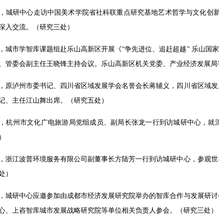
5日，城研中心走访中国美术学院省社科联重点研究基地艺术哲学与文化创
深入交流。（研究三处）
6日，城市学智库课题组赴乐山高新区开展《“争先进位、追赶超越” 乐山国
、管委会副主任王晓锋主持会议。乐山高新区机关党委、产业经济发展局
6日，原泸州市委书记、四川省区域发展学会名誉会长蒋辅义，四川省区域
记、主任江山舞出席。（研究五处）
7日，杭州市文化广电旅游局党组成员、副局长张龙一行到访城研中心，
）
7日，浙江波普环境服务有限公司副董事长方陆芳一行到访城研中心，参观
处）
7日，城研中心应邀参加由成都市经济发展研究院举办的智库合作与发展研
心、上咨智库城市发展战略研究院等单位相关负责人参会。（研究三处）