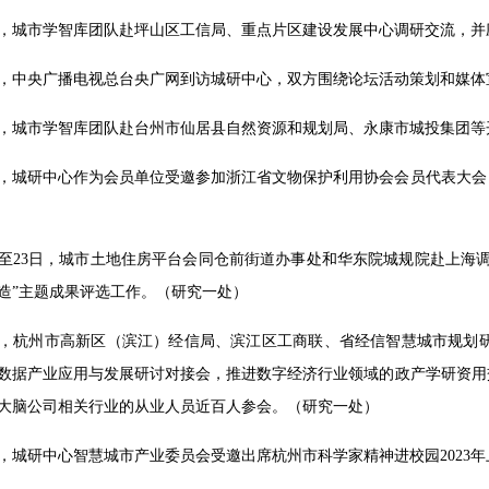
0日，城市学智库团队赴坪山区工信局、重点片区建设发展中心调研交流，并
1日，中央广播电视总台央广网到访城研中心，双方围绕论坛活动策划和媒
1日，城市学智库团队赴台州市仙居县自然资源和规划局、永康市城投集团
1日，城研中心作为会员单位受邀参加浙江省文物保护利用协会会员代表大
2日至23日，城市土地住房平台会同仓前街道办事处和华东院城规院赴上
造”主题成果评选工作。（研究一处）
3日，杭州市高新区（滨江）经信局、滨江区工商联、省经信智慧城市规划
数据产业应用与发展研讨对接会，推进数字经济行业领域的政产学研资用
大脑公司相关行业的从业人员近百人参会。（研究一处）
3日，城研中心智慧城市产业委员会受邀出席杭州市科学家精神进校园202