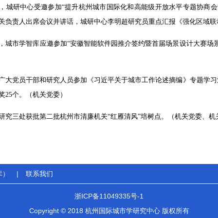
8日，城研中心受邀参加“提升杭州城市国际化和高能级开放水平专题协商
关负责人出席会议并讲话，城研中心李明超研究员重点汇报《强化区域联
9日，城市学智库应邀参加“安徽智能软件园推介签约暨首届场景设计大赛
广大党员干部和研究人员参加《习近平关于城市工作论述摘编》专题学习
奖25个。（机关党委）
研究三处获批第二批杭州市清廉机关“红雁清风”培树点。（机关党委、机
库）
|
联系我们
浙ICP备11049335号-1
Copyright © 2018 杭州国际城市学研究中心 版权所有