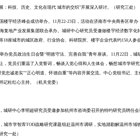
展：科技、历史、文化在现代 城市的交织”开展深入研讨。（研究三处）
国楼宇经济峰会成功举办。11月22-23日，活动在济南市中央商务区
海复地产业发展集团联合承办。城研中心研究员受邀做楼宇经济数字化
等18座城市的城区政府、行业协会、科研院所、楼宇企业代表约150人参
举办党员政治生日会暨“明德守法、完善自我”青年座谈。11月22日，城
上，党员们重温了入党誓词，畅谈入党心得和人生体会，畅想城市学研究
对党忠诚老实”“正心明道、怀德自重”等内容开展交流。中心党组书记、
书记杜红心主持。（机关党委）
5日，城研中心李明超研究员受邀参加杭州市咨询委召开的特约研究员聘任
5日，城市学智库TOD战略研究课题组赴温州市调研，实地踏勘解温州市域
研究一处）