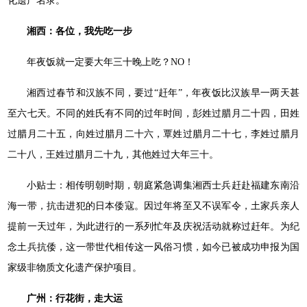
化遗产名录。
湘西：各位，我先吃一步
年夜饭就一定要大年三十晚上吃？NO！
湘西过春节和汉族不同，要过“赶年”，年夜饭比汉族早一两天甚
至六七天。不同的姓氏有不同的过年时间，彭姓过腊月二十四，田姓
过腊月二十五，向姓过腊月二十六，覃姓过腊月二十七，李姓过腊月
二十八，王姓过腊月二十九，其他姓过大年三十。
小贴士：相传明朝时期，朝庭紧急调集湘西士兵赶赴福建东南沿
海一带，抗击进犯的日本倭寇。因过年将至又不误军令，土家兵亲人
提前一天过年，为此进行的一系列忙年及庆祝活动就称过赶年。为纪
念土兵抗倭，这一带世代相传这一风俗习惯，如今已被成功申报为国
家级非物质文化遗产保护项目。
广州：行花街，走大运