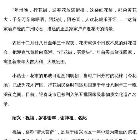
“年卅晚，行花街，迎春花放满街排，这朵红花鲜，那朵黄花
大，千朵万朵睇唔哂。阿妈笑，阿爸喜，人欢花靓乐开怀……”这首
家喻户晓的广州民谣，描述的正是家家户户逛花街的情景。
农历十二月廿八日至年三十深夜，花街就像个日夜不息的鲜花盛
会，把迎春气氛推向高潮。“行花街，买意头”。年前买点鲜花回家，
寓意着来年大吉大利、大展宏图。
小贴士：花市的形成可追溯到明朝，当时广州芳村的花棣（今花
地）已成为花木产区。行花街民俗时间逐步固定于年廿八到年三十晚
深夜之间。目前，迎春花市已被列入第五批国家级非物质文化遗产名
录。
绍兴：祝福，岁暮谢年，谢神祖，名此
祝福，俗称“请大菩萨”，是属于绍兴地区一年中最为隆重的祭祀