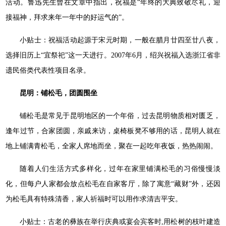
活动。鲁迅先生曾在文章中指出，祝福是“年终的大典致敬尽礼，迎
接福神，拜求来年一年中的好运气的”。
小贴士：祝福活动起源于宋元时期，一般在腊月廿四至廿八夜，
选择旧历上“宜祭祀”这一天进行。2007年6月，绍兴祝福入选浙江省非
遗民俗类代表性项目名录。
昆明：铺松毛，团圆围坐
铺松毛是常见于昆明地区的一个年俗，过去昆明物质相对匮乏，
逢年过节，合家团圆，亲戚来访，桌椅板凳不够用的话，昆明人就在
地上铺满青松毛，全家人席地而坐，聚在一起吃年夜饭，热热闹闹。
随着人们生活方式多样化，过年在家里铺满松毛的习俗慢慢淡
化，但每户人家都会放点松毛在自家客厅，除了寓意“藏财”外，还因
为松毛具有特殊清香，家人祈福时可以用作求清吉平安。
小贴士：古老的彝族在举行庆典或宴会宾客时,用松树的枝叶建造