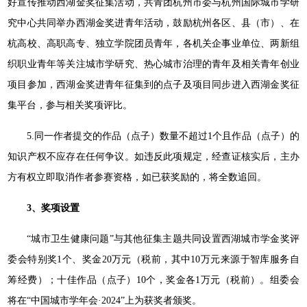
好宣传推动西湖金奖征集活动，共青团杭州市委与杭州国际城市学研
究中心共同举办西湖金奖进青年活动，鼓励杭州各区、县（市）、在
杭高校、高职高专、独立学院团员青年，各机关企事业单位、两新组
织职业青年等关注城市学研究、热心城市治理的青年及相关青年创业
项目参加，西湖金奖进青年征集到的点子及项目同步进入西湖金奖征
集平台，参与相关奖项评比。
5.同一作者提交的作品（点子）数量不超过1个且作品（点子）的
知识产权不应存在任何争议。如违反此项规定，经查证核实后，主办
方有权立即取消作者参赛资格，如已获奖励的，将全数追回。
3、
奖项设置
“城市卫生健康问题”与其他征集主题共同设置西湖城市学金奖评
委会特别奖1个、奖金20万元（税前，其中10万元来源于智库服务自
筹经费）；十佳作品（点子）10个，奖金各1万元（税前）。组委会
将在“中国城市学年会·2024”上为获奖者颁奖。