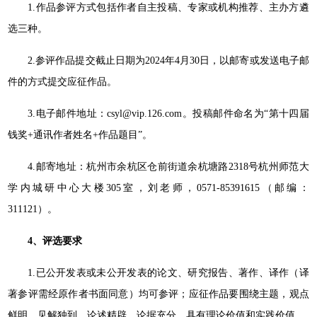
1.作品参评方式包括作者自主投稿、专家或机构推荐、主办方遴
选三种。
2.参评作品提交截止日期为2024年4月30日，以邮寄或发送电子邮
件的方式提交应征作品。
3.电子邮件地址：csyl@vip.126.com。投稿邮件命名为“第十四届
钱奖+通讯作者姓名+作品题目”。
4.邮寄地址：杭州市余杭区仓前街道余杭塘路2318号杭州师范大
学内城研中心大楼305室，刘老师，0571-85391615（邮编：
311121）。
4、
评选要求
1.已公开发表或未公开发表的论文、研究报告、著作、译作（译
著参评需经原作者书面同意）均可参评；应征作品要围绕主题，观点
鲜明，见解独到，论述精辟，论据充分，具有理论价值和实践价值。