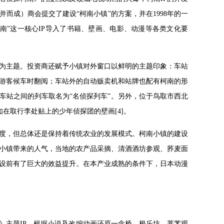
并而成）商会提交了建设“柯南小镇”的方案，并在1998年的一
南”这一核心IP导入了书籍、壁画、电影、动漫等各类文化要
为主题。投资商还赋予小镇对外窗口以鲜明的主题印象：车站
游客候车时翻阅；车站外的自动贩卖机和站牌也配有柯南的形
子车站之间的列车取名为“名侦探列车”。另外，位于鸟取市西北
如在取行李处贴上的少年侦探团的壁画[4]。
度，但总体还是保持着传统农业的发展模式。柯南小镇的建设
小镇带来的人气，当地的农产品采摘、清酒酒坊参观、荞麦面
设前有了巨大的效益提升。在本产业成熟的条件下，日本动漫
》主题IP，根据小说及改编动画还原一念桥、极乐坊、菩荠观