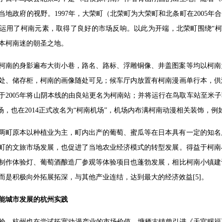
当地政府的视野。1997年，大荣町（北荣町为大荣町和北条町在2005年合
运用了柯南元素，取得了良好的市场反响。以此为开端，北荣町围绕“柯
本柯南迷的朝圣之地。
柯南的身影遍布大街小巷，路名、路标、浮雕铜像、井盖图案等均以柯南
处、储存柜，柯南的画像随处可见；候车厅内放置有柯南漫画单行本，供
于2005年将山阴本线的由良站更名为柯南站；并将运行在鸟取车站至米
机场，也在2014正式改名为“柯南机场”，机场内布满柯南动漫相关装饰，例
两町原本以种植业为主，町内出产的葡萄、蜜瓜等在日本具有一定的知名
町的文旅市场发展，也促进了当地农业经济模式的转型发展。得益于柯南
制作体验灯、葡萄酒酿造厂参观等体验项目也蓬勃发展，相比柯南小镇建
而是积极向外拓展拓深，与其他产业连结，达到最大的经济效益[5]。
能城市发展的杭州实践
验，杭州也在尝试拓宽动漫产业的市场价值。塘栖古镇曾引进《天官赐福