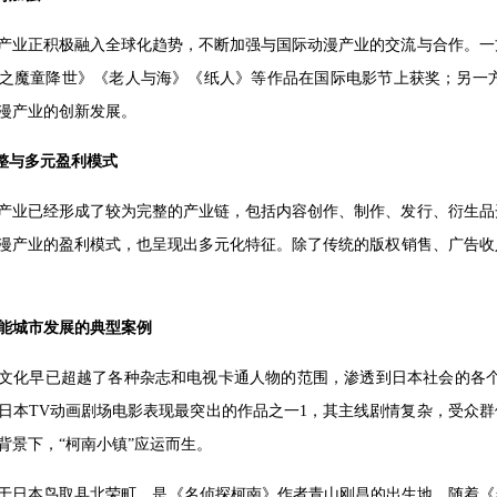
产业正积极融入全球化趋势，不断加强与国际动漫产业的交流与合作。一
之魔童降世》《老人与海》《纸人》等作品在国际电影节上获奖；另一
漫产业的创新发展。
完整与多元盈利模式
产业已经形成了较为完整的产业链，包括内容创作、制作、发行、衍生品
漫产业的盈利模式，也呈现出多元化特征。除了传统的版权销售、广告收
能城市发展的典型案例
文化早已超越了各种杂志和电视卡通人物的范围，渗透到日本社会的各个
日本TV动画剧场电影表现最突出的作品之一1，其主线剧情复杂，受众群
背景下，“柯南小镇”应运而生。
于日本鸟取县北荣町，是《名侦探柯南》作者青山刚昌的出生地。随着《