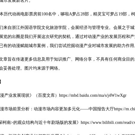
城市发展新名片。
日本历代动画电影票房前100名中，哆啦A梦占28部，精灵宝可梦占19部，柯
们来自浙江外国语学院文化旅游学院，会展经济与管理专业。会展之于城
展览的出圈是我们开展这次研究的契机，通过对动漫产业的发展历程和产
已有的动漫赋能城市案例，我们尝试挖掘动漫产业对城市发展的助力作用
文章旨在传递更多信息及用于知识推广、网络分享，不具有任何商业目的
会妥善处理。图片均来源于网络。
】
产业发展现状》（百度文库）https://mbd.baidu.com/ma/s/j4W1wXgr
动漫市场前景分析：动漫市场内容更加多元化——中国报告大厅https://m.chinabgao.c
柯南>的观众结构与近十年剧场版的发展》https://www.bilibili.com/read/cv7