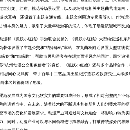
过红灯笼、红布、桃花等场景设置，以及现场播放相关主题曲营造氛围，
游戏互动；还设置了主题交通专线、主题文创周边专卖店等[6]。作为运
古镇本身的魅力，吸引了大量年轻游客的涌入，体现了动漫赋能城市发展
动漫和《狐妖小红娘》手游联合发起的“《狐妖小红娘》大型纯爱巡礼系列
为载体设置了主题公交和“结缘驿站”车站；在九曲桥附近设置大型红线
结缘签”和“结缘牌”，帮助市民和游客在在观赏西湖风光的同时，回忆追漫
苏“杭州动漫公交形象使者”的身份。《狐妖小红娘》还与多个品牌合作
相思同心龙凤剪；牵手百年手工艺品牌王星记打造联名款摇曳生风续缘扇等
都”两张名片都得到了彰显。
逐渐发展成为国家文化软实力的重要组成部分，形成了相对完整的产业链
善的进程当中。在未来，随着技术的不断进步和创新和人们消费水平的提
应市场的变化和发展需求。动漫产业可通过与文旅融合，将影响力转为实
力。同时，动漫产业可以与不同领域进行跨界融合，打破传统媒介的界限