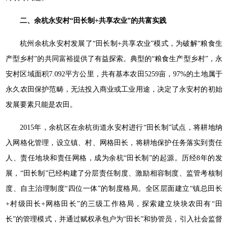
二、余杭永安村“田长制+共享农业”的
共富实践
杭州余杭永安村发展了“田长制+共享农业”模式，为破解“粮食生
产型乡村”的共同富裕提供了有益探索。典型的“粮食生产型乡村”，永
安村区域面积7.092平方公里，共有基本农田5259亩，97%的土地属于
永久农田保护范畴，无法投入商业或工业用途，决定了永安村的初始
发展要素只能是农田。
2015年，余杭区在余杭街道永安村进行“田长制”试点，将耕地纳
入网格化管理，设立镇、村、网格田长，将耕地保护任务落实到责任
人、责任地块和责任网格，成为余杭“田长制”的起源。历经8年的发
展，“田长制”已经构建了分层责任制度、激励相容制度、监管考核制
度、自主治理制度“四位一体”的制度格局。全区层面建立“镇总田长
+村级田长+网格田长”的三级工作格局，探索建立块块农田有“田
长”的管理模式，并通过赋权承包户为“田长”和协管员，引入社会监督