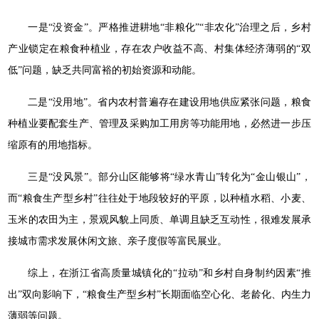
一是“没资金”。严格推进耕地“非粮化”“非农化”治理之后，乡村
产业锁定在粮食种植业，存在农户收益不高、村集体经济薄弱的“双
低”问题，缺乏共同富裕的初始资源和动能。
二是“没用地”。省内农村普遍存在建设用地供应紧张问题，粮食
种植业要配套生产、管理及采购加工用房等功能用地，必然进一步压
缩原有的用地指标。
三是“没风景”。部分山区能够将“绿水青山”转化为“金山银山”，
而“粮食生产型乡村”往往处于地段较好的平原，以种植水稻、小麦、
玉米的农田为主，景观风貌上同质、单调且缺乏互动性，很难发展承
接城市需求发展休闲文旅、亲子度假等富民展业。
综上，在浙江省高质量城镇化的“拉动”和乡村自身制约因素“推
出”双向影响下，“粮食生产型乡村”长期面临空心化、老龄化、内生力
薄弱等问题。