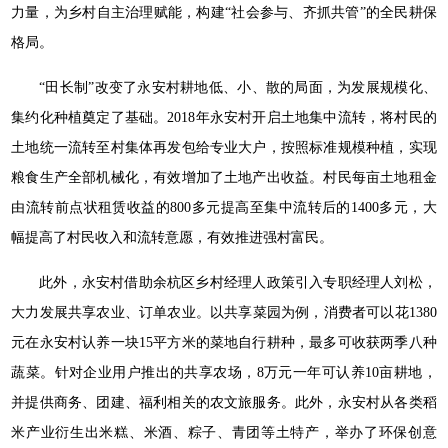
力量，为乡村自主治理赋能，构建“社会参与、齐抓共管”的全民耕保
格局。
“田长制”改变了永安村耕地低、小、散的局面，为发展规模化、
集约化种植奠定了基础。2018年永安村开启土地集中流转，将村民的
土地统一流转至村集体再发包给专业大户，按照标准规模种植，实现
粮食生产全部机械化，有效增加了土地产出收益。村民每亩土地租金
由流转前点状租赁收益的800多元提高至集中流转后的1400多元，大
幅提高了村民收入和流转意愿，有效推进强村富民。
此外，永安村借助余杭区乡村经理人政策引入专职经理人刘松，
大力发展共享农业、订单农业。以共享菜园为例，消费者可以花1380
元在永安村认养一块15平方米的菜地自行耕种，最多可收获两季八种
蔬菜。针对企业用户推出的共享农场，8万元一年可认养10亩耕地，
并提供商务、团建、福利相关的农文旅服务。此外，永安村从各类稻
米产业衍生出米糕、米酒、粽子、青团等土特产，举办了环保创意