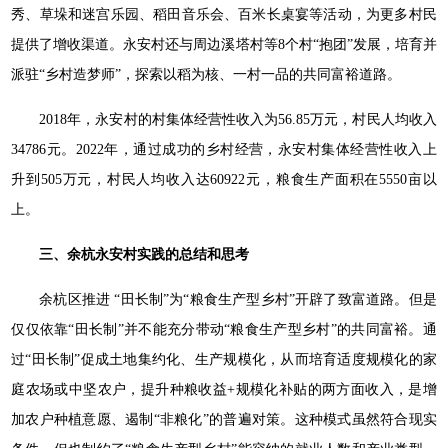
秀、草垛和迷宫乐园、稻田音乐会、百米长桌宴等活动，为更多村民
提供了增收渠道。永安村还与周边溪塔村等8个村“抱团”发展，培育并
派驻“乡村造梦师”，探索以稻为核、一村一品的共同富裕道路。
2018年，永安村的村集体经营性收入为56.85万元，村民人均收入
34786元。2022年，通过成功的乡村经营，永安村集体经营性收入上
升到505万元，村民人均收入达60922元，粮食生产面积在5550亩以
上。
三、余杭永安村实践的总结和思考
余杭区推进 “田长制”为“粮食生产型乡村”开辟了致富道路。但是
仅仅依靠“田长制”并不能充分带动“粮食生产型乡村”的共同富裕。通
过“田长制”促成土地集约化、生产规模化，从而培育适度规模化的家
庭农场或中坚农户，提升种粮收益+规模化补贴的两方面收入，是增
加农户种植意愿、遏制“非粮化”的普遍对策。这种模式虽然符合现实