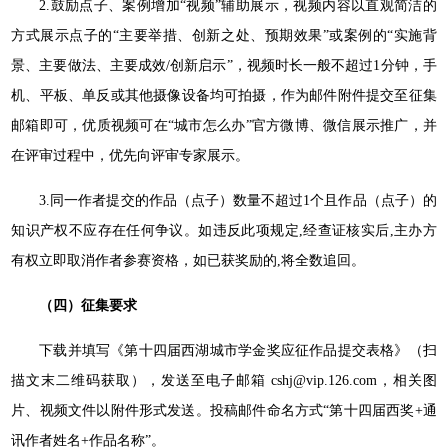
2.鼓励点子、案例增加“视频”辅助展示，视频内容以直观简洁的
方式展示点子的“主要举措、创新之处、预期效果”或案例的“实施背
景、主要做法、主要成效/创新启示”，视频时长一般不超过1分钟，手
机、平板、单反或其他摄像设备均可拍摄，作为邮件附件提交至征集
邮箱即可，优质视频可在“城市怎么办”官方微博、微信展示推广，并
在评审过程中，优先向评审专家展示。
3.同一作者提交的作品（点子）数量不超过1个且作品（点子）的
知识产权不应存在任何争议。如违反此项规定,经查证核实后,主办方
有权立即取消作者参赛资格，如已获奖励的,将全数追回。
（四）征集要求
下载并填写《第十四届西湖城市学金奖应征作品提交表格》（扫
描文末二维码获取），发送至电子邮箱 cshj@vip.126.com，相关图
片、视频文件以附件形式发送。投稿邮件命名方式“第十四届西奖+通
讯作者姓名+作品名称”。