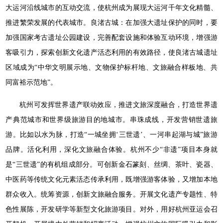
大运河沿线城市的互动交流，使杭州成为展现大运河千年文化精髓、
推进繁荣发展的代表城市。良渚古城：在加强大遗址保护的同时，要
加强国家考古遗址公园建设，完善配套设施和体验互动环境，增强游
客吸引力，探索创新文化遗产活态利用的有效路径，使良渚古城遗址
区域成为“中华文明展示地、文物保护标杆地、文旅融合样板地、共
同富裕示范地”。
杭州可发挥世界遗产联动效应，推进文旅深度融合，打造世界遗
产典范城市和世界级旅游目的地城市。串珠成线，开发营销世遗旅
游。比如以水为脉，打造“一城坐拥‘三世遗’、一河串起湖与城”旅游
品牌。活化利用，深化文旅融合体验。杭州不少“非遗”项目本身就
是“三世遗”的有机组成部分。可创新金石篆刻、丝绸、茶叶、瓷器、
中医药等传统文化元素活态传承利用，既增强游客体验，又增加本地
群众收入。统筹资源，创新文旅融合服务。开展文化遗产专题性、特
色性展陈，开发研学等新型文化旅游项目。对外，用好杭州亚运会召