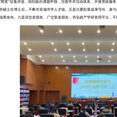
“两奖”征集评选，组织纵向课题申报，完善学术活动体系，开展资政服
学硕士生博士后，不断丰富城市学人才链。五是注重彰显成果导向，参与
成果发布。六是深交老朋友、广交新老朋友，夯实政产学研资用平台，不