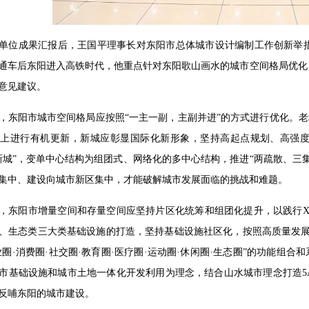
单位成果汇报后，王国平理事长对东阳市总体城市设计编制工作创新举
高铁通车后东阳进入高铁时代，他重点针对东阳歌山画水的城市空间格局优
意见建议。
，东阳市城市空间格局应按照“一主一副，主副并进”的方式进行优化。老
上进行有机更新，新城应彰显国际化新形象，坚持高起点规划、高强度
新城”，变单中心结构为组团式、网络化的多中心结构，推进“两疏散、三
集中、建设向城市新区集中，才能破解城市发展面临的挑战和难题。
，东阳市增量空间和存量空间应坚持片区化统筹和组团化提升，以践行X
、生态类三大类基础设施的打造，坚持基础设施社区化，按照高质量发展、
业圈·消费圈·社交圈·教育圈·医疗圈·运动圈·休闲圈·生态圈”的功能组
市基础设施和城市土地一体化开发利用为理念，结合山水城市理念打造5
反哺东阳的城市建设。