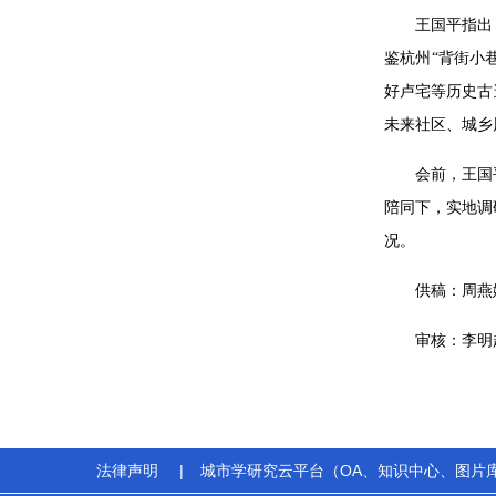
王国平指出
鉴杭州“背街小
好卢宅等历史古
未来社区、城乡
会前，王国
陪同下，实地调
况。
供稿：周燕
审核：李明
法律声明
|
城市学研究云平台（OA、知识中心、图片