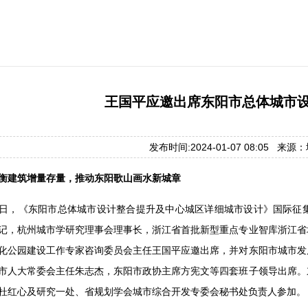
王国平应邀出席东阳市总体城市
发布时间:2024-01-07 08:05 来
衡建筑增量存量，推动东阳歌山画水新城章
1月5日，《东阳市总体城市设计整合提升及中心城区详细城市设计》国际
记，杭州城市学研究理事会理事长，浙江省首批新型重点专业智库浙江省
化公园建设工作专家咨询委员会主任王国平应邀出席，并对东阳市城市发
市人大常委会主任朱志杰，东阳市政协主席方宪文等四套班子领导出席。
杜红心及研究一处、省规划学会城市综合开发专委会秘书处负责人参加。