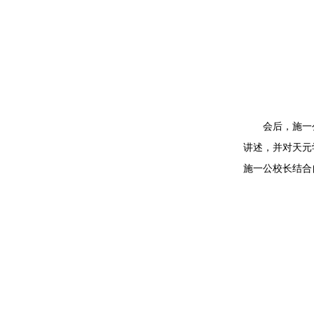
会后，施一
讲述，并对天元
施一公校长结合