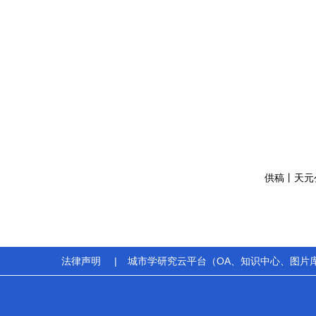
供稿丨天元
法律声明
|
城市学研究云平台（OA、知识中心、图片