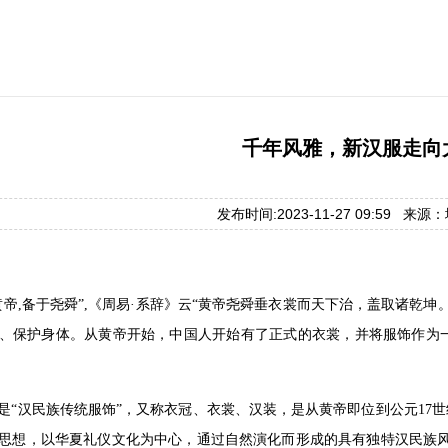
千年风雅，新汉服走向
发布时间:2023-11-27 09:59 来
黄帝,备于尧舜”,《周易·系辞》云“黄帝尧舜垂衣裳而天下治，盖取诸乾
、保护身体。从黄帝开始，中国人开始有了正式的衣裳，并将服饰作为
是“汉民族传统服饰”，又称衣冠、衣裳、汉装，是从黄帝即位到公元17
思想，以华夏礼仪文化为中心，通过自然演化而形成的具有独特汉民族风