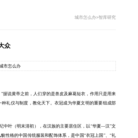
城市怎么办
>
智库研究
大众
源：城市怎么办
坤。”据说黄帝之前，人们穿的是兽皮及麻葛短衣，作用只是用来
一种礼仪与制度，教化天下。衣冠成为华夏文明的重要组成部
世纪中叶（明末清初），在汉族的主要居住区，以“华夏—汉”文
貌性格的中国传统服装和配饰体系，是中国“衣冠上国”、“礼