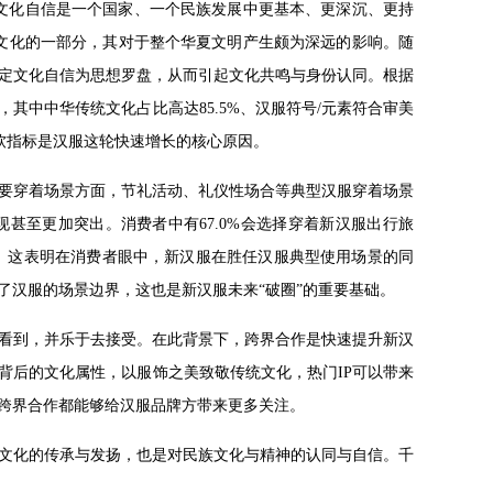
文化自信是一个国家、一个民族发展中更基本、更深沉、更持
文化的一部分，其对于整个华夏文明产生颇为深远的影响。随
定文化自信为思想罗盘，从而引起文化共鸣与身份认同。根据
其中中华传统文化占比高达85.5%、汉服符号/元素符合审美
性软指标是汉服这轮快速增长的核心原因。
要穿着场景方面，节礼活动、礼仪性场合等典型汉服穿着场景
甚至更加突出。消费者中有67.0%会选择穿着新汉服出行旅
0%。这表明在消费者眼中，新汉服在胜任汉服典型使用场景的同
了汉服的场景边界，这也是新汉服未来“破圈”的重要基础。
看到，并乐于去接受。在此背景下，跨界合作是快速提升新汉
背后的文化属性，以服饰之美致敬传统文化，热门IP可以带来
跨界合作都能够给汉服品牌方带来更多关注。
文化的传承与发扬，也是对民族文化与精神的认同与自信。千