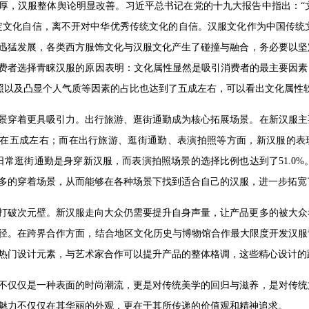
厚，汉服整体舆论明显改善。习近平总书记在党的十九大报告中指出：“
定文化自信，离不开对中华优秀传统文化的自信。汉服文化作为中国传统
迅猛发展，各类西方服饰文化与汉服文化产生了碰撞与融合，务必要以坚
服消费者选择青睐汉服的原因表明：文化属性显然是吸引消费者的最主要因素，
、拍照以及凸显个人气质等因素的占比也达到了五成左右，可以看出文化属
景穿着更具吸引力。出行旅游、逛街通勤成为核心拓展场景。在新汉服主
在五成左右；而在出行旅游、逛街通勤、表演拍照等方面，新汉服的表现
会在日常逛街通勤是身穿新汉服，而表演拍照场景的选择比例也达到了51.
多的穿着场景，从而能够在各种场景下找到适合自己的汉服，进一步拓宽
打破次元壁。新汉服走向大众仍需要提升自身声量，让产品更多的被大众
径。在跨界合作方面，结合地区文化历史与博物馆合作最大限度开发汉服
热门设计元素，与艺术家合作可以提升产品的整体格调，这些精心设计的
不仅仅是一种表面的时尚潮流，更是对传统美学的回归与滋养，是对传统
魅力不仅仅在其华丽的外观，更在于其所传递的价值观和精神追求。