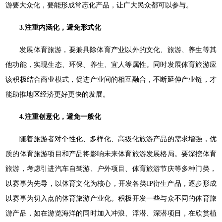
游要大众化，要能形成常态化产品，让广大民众都可以参与。
3.注重内涵化，避免形式化
发展体育旅游，要兼具除体育产业以外的文化、旅游、养生等其
他功能，实现生态、环保、养生、宜人等属性。同时发展体育旅游应
该积极结合商业模式，促进产业间的相互融合，不断延伸产业链，才
能助推地区经济更好更快的发展。
4.注重创意化，避免一般化
随着旅游者对个性化、多样化、高级化旅游产品的需求增强，优
质的体育旅游项目和产品将影响未来体育旅游发展格局。要深挖体育
旅游，考虑引进汽车自驾游、户外项目、体育旅游节庆等多种门类，
以赛事为先导，以体育文化为核心，开发各类IP衍生产品，逐步形成
以赛事为切入点的体育旅游产业化。积极开发一些与众不同的体育旅
游产品，如在游览海洋的同时加入冲浪、浮潜、深潜项目，在欣赏植