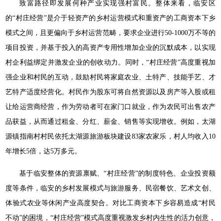
致富路径即发展何种产业实现强村富民。整体来看，临安区
的“村庄经营”是介于轻资产的乡村运营模式和重资产的工商资本下乡
模式之间，且更偏向于乡村运营范畴，要求企业进行50-1000万不等的
项目投资，并基于投入的高资产专用性增加企业的沉默成本，以实现
村企利益绑定并激发企业的创收动力。同时，“村庄经营”高度重视加
强企业和村民的互动，鼓励村民将家庭农业、土特产、技能手艺、才
艺特产适度经营化。村民作为股东可将自然资源以及房产等入股或租
让给运营商经营，作为劳动者可在家门口就业，作为农民可出售农产
品获益，从而通过租金、分红、薪金、销售等实现增收。例如，太湖
源镇指南村村民依托太湖源旅游板块建设83家农家乐，村人均收入10
年增长5倍，达5万多元。
基于临安整体的资源禀赋、“村庄经营”的制度特色、企业投资额
度等条件，临安的乡村发展模式与旅游服务、民宿餐饮、艺术文创、
体验式农业等休闲产业高度契合。对比工商资本下乡容易造成“村民
不动”的困境，“村庄经营”模式高度重视激发乡村内生性的活力创意，