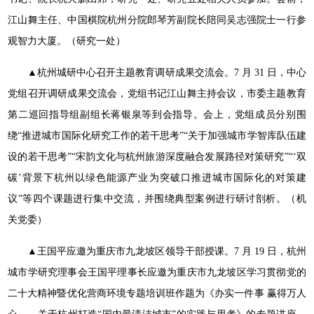
江山舞主任、中国棋
院杭州分院郎琴芳副院长陪同吴志强院士一行参
观智力大厦。
（研究一处）
▲杭州城研中心召开主题教育调研成果交流会。7 月 31 日，
中心
党组召开调研成果交流会，党组书记江山舞主持会议，市委
主题教育
第二巡回指导组副组长蒋银泉等到会指导。会上，党组
成员分别围
绕“推进城市国际化研究工作的若干思考”“关于加
强城市学智库队伍建
设的若干思考”“宋韵文化与杭州旅游深度
融合发展路径对策研究”“‘双
碳’背景下杭州以绿色能源产业
为突破口推进城市国际化的对策建
议”等四个课题进行集中交流，
并围绕典型案例进行研讨剖析。（机
关党委）
▲
王国平应邀为重庆市九龙坡区领导干部授课。7 月 19 日，
杭州
城市学研究理事会王国平理事长应邀为重庆市九龙坡区学
习贯彻党的
二十大精神暨优化营商环境专题培训班作题为《办实
一件事 赢得万人