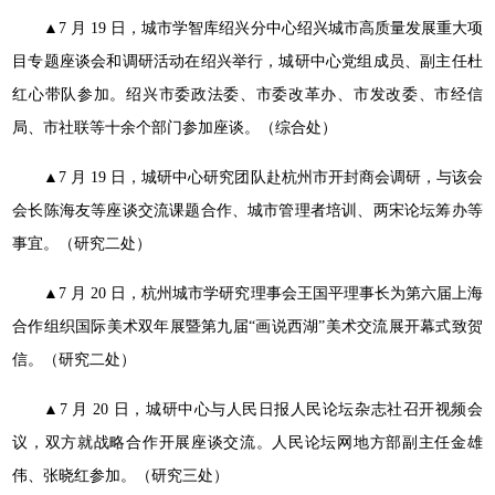
▲7 月 19 日，城市学智库绍兴分中心绍兴城市高质量发展
重大项
目专题座谈会和调研活动在绍兴举行，城研中心党组成员、
副主任杜
红心带队参加。绍兴市委政法委、市委改革办、市发改
委、市经信
局、市社联等十余个部门参加座谈。（综合处）
▲7 月 19 日，城研中心研究团队赴杭州市开封商会调研，
与该会
会长陈海友等座谈交流课题合作、城市管理者培训、两宋
论坛筹办等
事宜。（研究二处）
▲7 月 20 日，杭州城市学研究理事会王国平理事长为第六
届上海
合作组织国际美术双年展暨第九届“画说西湖”美术交流
展开幕式致贺
信。（研究二处）
▲7 月 20 日，城研中心与人民日报人民论坛杂志社召开视
频会
议，双方就战略合作开展座谈交流。人民论坛网地方部副主
任金雄
伟、张晓红参加。（研究三处）