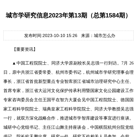
城市学研究信息2023年第13期（总第1584期）
发布时间:2023-10-10 15:26 来源：城市怎么办
【重要资讯】
▲
中国工程院院士、同济大学原副校长吴志强一行到访。7
月 26
日，原中共浙江省委常委、杭州市委书记，杭州城市学研
究理事会理
事长，浙江省首批新型重点专业智库浙江省城市治理
研究中
心主任、
首席专家，浙江省大运河文化保护传承利用暨国
家文化公园建设工作
专家咨询委员会主任王国平在智力大厦会
见中国工程院院士、德国国
家工程科学院院士、瑞典皇家工程科
学院院士、同济大学教授吴志强
一行，就双方深化战略合作，推
进城市学智库建设等事宜进行座谈。
城研中心党组书记、主任江
山舞主持座谈会，中国棋院杭州分院党组
书记、院长杭天鹏出席，
研究一处、研究五处相关人员参加。会前，