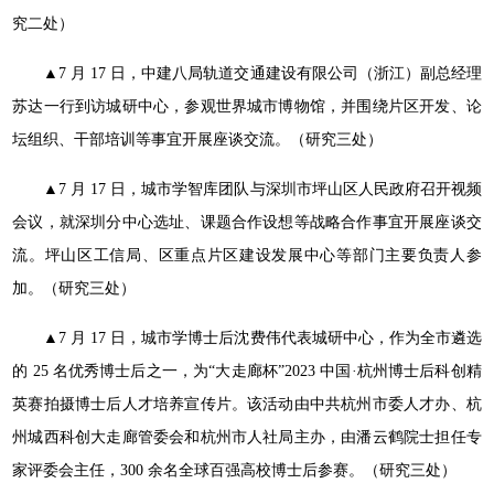
究二处）
▲7 月 17 日，中建八局轨道交通建设有限公司（浙江）副总
经理
苏达一行到访城研中心，参观世界城市博物馆，并围绕片区
开发、论
坛组织、干部培训等事宜开展座谈交流。（研究三处）
▲7 月 17 日，城市学智库团队与深圳市坪山区人民政府召
开视频
会议，就深圳分中心选址、课题合作设想等战略合作事宜
开展座谈交
流。坪山区工信局、区重点片区建设发展中心等部门
主要负责人参
加。（研究三处）
▲7 月 17 日，城市学博士后沈费伟代表城研中心，作为全
市遴选
的 25 名优秀博士后之一，为“大走廊杯”2023 中国·杭
州博士后科创精
英赛拍摄博士后人才培养宣传片。该活动由中共
杭州市委人才办、杭
州城西科创大走廊管委会和杭州市人社局主
办，由潘云鹤院士担任专
家评委会主任，300 余名全球百强高校
博士后参赛。（研究三处）