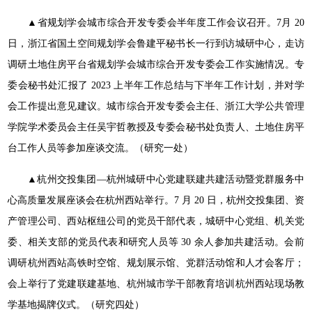
▲
省规划学会城市综合开发专委会半年度工作会议召开。7
月 20
日，浙江省国土空间规划学会鲁建平秘书长一行到访城研
中心，走访
调研土地住房平台省规划学会城市综合开发专委会工
作实施情况。专
委会秘书处汇报了 2023 上半年工作总结与下半
年工作计划，并对学
会工作提出意见建议。城市综合开发专委会
主任、浙江大学公共管理
学院学术委员会主任吴宇哲教授及专委
会秘书处负责人、土地住房平
台工作人员等参加座谈交流。（研
究一处）
▲杭州交投集团—杭州城研中心党建联建共建活动暨党群
服务中
心高质量发展座谈会在杭州西站举行。7 月 20 日，杭州
交投集团、资
产管理公司、西站枢纽公司的党员干部代表，城研
中心党组、机关党
委、相关支部的党员代表和研究人员等 30 余
人参加共建活动。会前
调研杭州西站高铁时空馆、规划展示馆、
党群活动馆和人才会客厅；
会上举行了党建联建基地、杭州城市
学干部教育培训杭州西站现场教
学基地揭牌仪式。（研究四处）