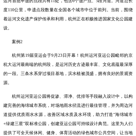
运河首批申遗的点段共有11处，包含6个遗产点、5段河道。河道总长
度110公里，申遗点段数量在全国各个城市中位于前列。当前，围绕
着运河文化遗产保护传承和利用，杭州正在积极推进国家文化公园建
设。
案例2
杭州第19届亚运会于9月23日开幕！杭州运河亚运公园毗邻的京
杭大运河最南端的杭州段，是运河历史古迹最丰富、文化底蕴最深厚
的一段。三条水系穿过项目基地，滨水植被茂盛，拥有良好的景观资
源。
杭州运河亚运公园将促渗、滞净、优排等手段融入设计中，以构
建完善的海绵城市系统，对场地雨水径流进行最佳管理，并为周边河
道提供优质雨水水源，改善区域水质及水环境，助力打造“海绵城市
+绿建三星”双标准公园，创建亚运公园可持续设计典范。这里为人们
提供了可全天候休闲、健身、体育活动的绿色城市公共空间，让当地