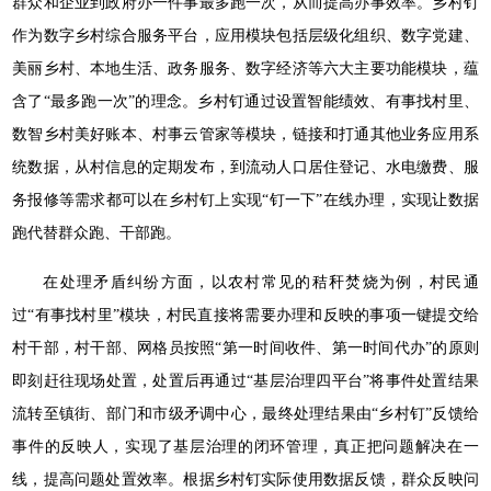
群众和企业到政府办一件事最多跑一次，从而提高办事效率。乡村钉
作为数字乡村综合服务平台，应用模块包括层级化组织、数字党建、
美丽乡村、本地生活、政务服务、数字经济等六大主要功能模块，蕴
含了“最多跑一次”的理念。乡村钉通过设置智能绩效、有事找村里、
数智乡村美好账本、村事云管家等模块，链接和打通其他业务应用系
统数据，从村信息的定期发布，到流动人口居住登记、水电缴费、服
务报修等需求都可以在乡村钉上实现“钉一下”在线办理，实现让数据
跑代替群众跑、干部跑。
在处理矛盾纠纷方面，以农村常见的秸秆焚烧为例，村民通
过“有事找村里”模块，村民直接将需要办理和反映的事项一键提交给
村干部，村干部、网格员按照“第一时间收件、第一时间代办”的原则
即刻赶往现场处置，处置后再通过“基层治理四平台”将事件处置结果
流转至镇街、部门和市级矛调中心，最终处理结果由“乡村钉”反馈给
事件的反映人，实现了基层治理的闭环管理，真正把问题解决在一
线，提高问题处置效率。根据乡村钉实际使用数据反馈，群众反映问