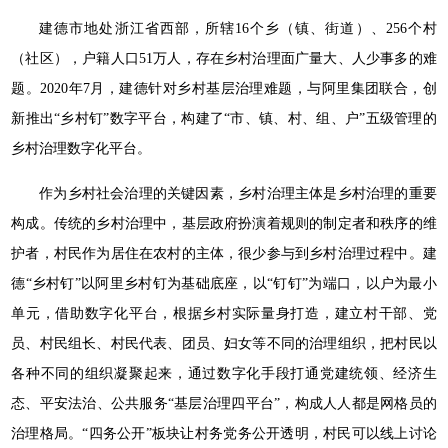
建德市地处浙江省西部，所辖16个乡（镇、街道）、256个村
（社区），户籍人口51万人，存在乡村治理面广量大、人少事多的难
题。2020年7月，建德针对乡村基层治理难题，与阿里集团联合，创
新推出“乡村钉”数字平台，构建了“市、镇、村、组、户”五级管理的
乡村治理数字化平台。
作为乡村社会治理的关键因素，乡村治理主体是乡村治理的重要
构成。传统的乡村治理中，基层政府扮演着规则的制定者和秩序的维
护者，村民作为居住在农村的主体，很少参与到乡村治理过程中。建
德“乡村钉”以阿里乡村钉为基础底座，以“钉钉”为端口，以户为最小
单元，借助数字化平台，根据乡村实际量身打造，建立村干部、党
员、村民组长、村民代表、团员、妇女等不同的治理组织，把村民以
各种不同的组织凝聚起来，通过数字化手段打通党建统领、经济生
态、平安法治、公共服务“基层治理四平台”，构成人人都是网格员的
治理格局。“四务公开”板块让村务党务公开透明，村民可以线上讨论