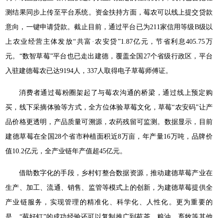
测结果同步上传至平台系统。资金扶持方面，莓农可以线上提交贷款
意向，一键申请贷款。截止目前，通过平台已为211家信用等级B级以
上农业经营主体发放“共富·农安贷”1.87亿元，节省利息405.75万
元。“数智草莓”平台也已走出建德，覆盖全国27个省级行政区，平台
入驻建德莓农已达9194人，337人取得电子草莓师傅证。
消费者通过莓粉圈架起了与莓农沟通的桥梁，通过线上预定购
买，线下采摘体验等方式，全方位体验草莓文化，草莓“农安码”让产
品价格更透明，产品质量可溯源，农药残留可监测。数据显示，目前
建德草莓在全国28个省市种植面积近8万亩，年产量16万吨，品牌价
值10.2亿元，全产业链年产值超45亿元。
借助数字化的手段，乡村钉整合数据资源，推动建德草莓产业在
生产、加工、流通、销售、监管等模式上的创新，为建德草莓提供全
产业链服务，实现管理的精准化、科学化、人性化。更为重要的
是，“莓好钉”的成功经验还可以复制推广到苞茶、粮油、畜牧等其他