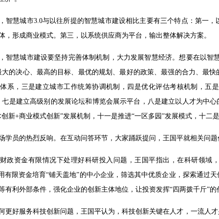
，智慧城市3.0与以往所提的智慧城市建设相比主要有三个特点：第一
体，形成商业模式。第三，以系统供应商为平台，输出整体解决方案。
，智慧城市建设要坚持完善体制机制，大力发展智慧经济。想要在以智慧
最大的决心、最高的目标、最优的规划、最好的政策、最强的合力、最快
体系，三是建立城市工作统筹协调机制，四是优化评估考核机制，五是
，七是建立高级别的发展论坛和博览会展示平台，八是建立以人才为中心
术创新+商业模式创新”发展机制，十一是推进“一区多园”发展模式，十二是
场学员的热烈反响。在互动问答环节，大家踊跃提问，王国平就相关问题
财政资金有限情况下处理好科研投入问题，王国平指出，在科研领域，
，用有限资金培育“铺天盖地”的中小企业，筛选其中优质企业，探索通过
等有利外部条件，强化企业的创新主体地位，让投资发挥“四两拨千斤”的
何更好服务科技创新问题，王国平认为，科技创新关键在人才，一流人才