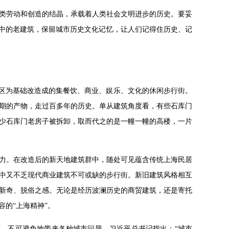
类劳动和创造的结晶，承载着人类社会文明进步的历史。要妥
市中的老建筑，保留城市历史文化记忆，让人们记得住历史、记
旧区为基础改造成的集餐饮、商业、娱乐、文化的休闲步行街。
期的产物，走过百多年的历史。单从建筑角度看，有些石库门
不少石库门老房子被拆卸，取而代之的是一幢一幢的高楼，一片
。
力。在改造后的新天地建筑群中，随处可见蕴含传统上海民居
中又不乏现代商业建筑不可或缺的步行街。新旧建筑风格相互
新奇、脱俗之感。无论是经历波澜历史的商贸建筑，还是寄托
的“上海精神”。
城市，不可避免地带来各种城市问题。习近平总书记指出：“城市