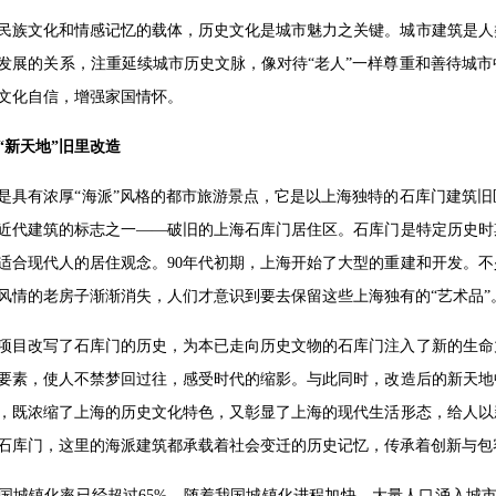
民族文化和情感记忆的载体，历史文化是城市魅力之关键。城市建筑是人
发展的关系，注重延续城市历史文脉，像对待“老人”一样尊重和善待城
文化自信，增强家国情怀。
“新天地”旧里改造
是具有浓厚“海派”风格的都市旅游景点，它是以上海独特的石库门建筑
近代建筑的标志之一——破旧的上海石库门居住区。石库门是特定历史时
适合现代人的居住观念。90年代初期，上海开始了大型的重建和开发。
风情的老房子渐渐消失，人们才意识到要去保留这些上海独有的“艺术品”
项目改写了石库门的历史，为本已走向历史文物的石库门注入了新的生命
要素，使人不禁梦回过往，感受时代的缩影。与此同时，改造后的新天地
，既浓缩了上海的历史文化特色，又彰显了上海的现代生活形态，给人以
石库门，这里的海派建筑都承载着社会变迁的历史记忆，传承着创新与包容
，中国城镇化率已经超过65%，随着我国城镇化进程加快，大量人口涌入