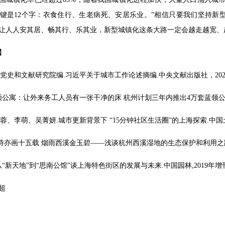
键是12个字：衣食住行、生老病死、安居乐业。”相信只要我们坚持新
让人人安其居、畅其行、乐其业，新型城镇化这条大路一定会越走越宽、
】
中央党史和文献研究院编.习近平关于城市工作论述摘编.中央文献出版社，202
蓝领公寓：让外来务工人员有一张干净的床 杭州计划三年内推出4万套蓝领公寓.
程蓉、李萌、吴菁妍.城市更新背景下 “15分钟社区生活圈”的上海探索.中国土
 亦诗亦画十五载 烟雨西溪金玉碧——浅谈杭州西溪湿地的生态保护和利用之路
.从“新天地”到“思南公馆”谈上海特色街区的发展与未来.中国园林,2019年增
超