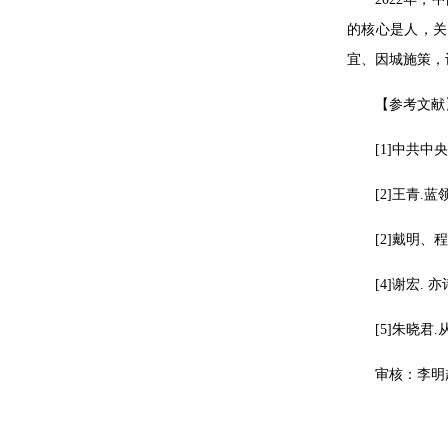
的核心是人，关
宜、因城施策，
【参考文献
[1]中共
[2]王青.
[2]戴明、
[4]谢宏.
[5]朱晓君
审核：李明