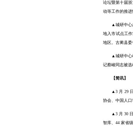
论坛暨第十届浙
动等工作的推进
▲城研中心
地入市试点工作
地区。古蔺县委
▲城研中心
记蔡峻同志被选
【简讯】
▲3 月 
协会、中国人口
▲3 月 3
智库、44 家省