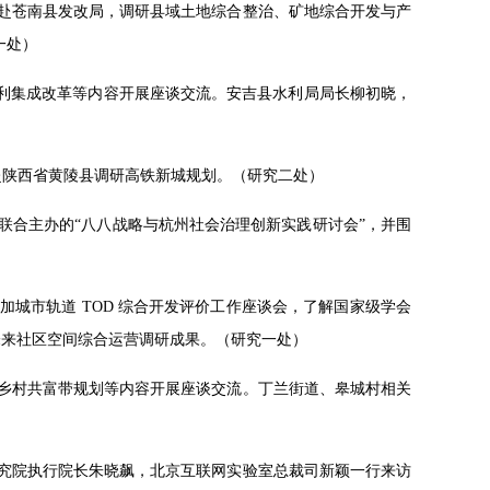
团队赴苍南县发改局，调研县域土地综合整治、矿地综合开发与产
一处）
索水利集成改革等内容开展座谈交流。安吉县水利局局长柳初晓，
同赴陕西省黄陵县调研高铁新城规划。（研究二处）
处联合主办的“八八战略与杭州社会治理创新实践研讨会”，并围
加城市轨道 TOD 综合开发评价工作座谈会，了解国家级学会
的未来社区空间综合运营调研成果。（研究一处）
设、乡村共富带规划等内容开展座谈交流。丁兰街道、皋城村相关
明研究院执行院长朱晓飙，北京互联网实验室总裁司新颖一行来访