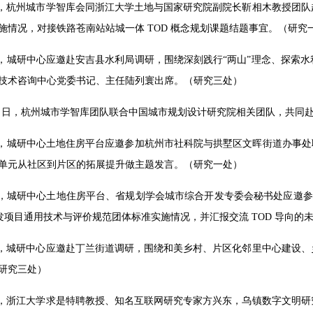
6 日，杭州城市学智库会同浙江大学土地与国家研究院副院长靳相木教授
施情况，对接铁路苍南站站城一体 TOD 概念规划课题结题事宜。（研究
6 日，城研中心应邀赴安吉县水利局调研，围绕深刻践行“两山”理念、探
技术咨询中心党委书记、主任陆列寰出席。（研究三处）
6—7 日，杭州城市学智库团队联合中国城市规划设计研究院相关团队，共
7 日，城研中心土地住房平台应邀参加杭州市社科院与拱墅区文晖街道办事
单元从社区到片区的拓展提升做主题发言。（研究一处）
7 日，城研中心土地住房平台、省规划学会城市综合开发专委会秘书处应邀参
 开发项目通用技术与评价规范团体标准实施情况，并汇报交流 TOD 导向
7 日，城研中心应邀赴丁兰街道调研，围绕和美乡村、片区化邻里中心建
研究三处）
7 日，浙江大学求是特聘教授、知名互联网研究专家方兴东，乌镇数字文