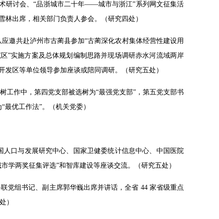
术研讨会、“品浙城市二十年——城市与浙江”系列网文征集活
雪林出席，相关部门负责人参会。（研究四处）
团队应邀共赴泸州市古蔺县参加“古蔺深化农村集体经营性建设用
范区”实施方案及总体规划编制思路并现场调研赤水河流域两岸
开发区等单位领导参加座谈或陪同调研。（研究五处）
选树工作中，第四党支部被选树为“最强党支部”，第五党支部书
为“最优工作法”。（机关党委）
、中国人口与发展研究中心、国家卫健委统计信息中心、中国医院
城市学两奖征集评选”和智库建设等座谈交流。（研究五处）
江省社科联党组书记、副主席郭华巍出席并讲话，全省 44 家省级重点
三处）