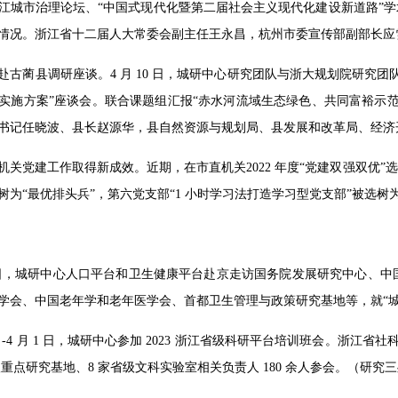
江城市治理论坛、“中国式现代化暨第二届社会主义现代化建设新道路”学
情况。浙江省十二届人大常委会副主任王永昌，杭州市委宣传部副部长应
赴古蔺县调研座谈。4 月 10 日，城研中心研究团队与浙大规划院研究
实施方案”座谈会。联
合课题组汇报“赤水河流域生态绿色、共同富裕示
书记任晓波、县长赵源华，县自然资源与规划局、县发展和改革局、经济
机关党建工作取得新成效。近期，在市直机关2022 年度“党建双强双优”
树为“最优排头兵”，第六党支部“1 小时学习法打造学习型党支部”被选树
29 日，城研中心人口平台和卫生健康平台赴京走访国务院发展研究中心
学会、中国老年学和老年医学会、首都卫生管理与政策研究基地等，就“
0 日-4 月 1 日，城研中心参加 2023 浙江省级科研平台培训班会。浙
级重点研究基地、8 家省级文科实验室相关负责人 180 余人参会。（研究