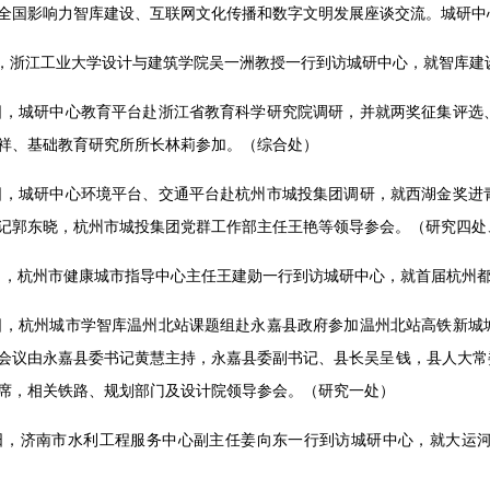
全国影响力智库建设、互联网文化传播和数字文明发展座谈交流。城研中
7 日，浙江工业大学设计与建筑学院吴一洲教授一行到访城研中心，就智库
10 日，城研中心教育平台赴浙江省教育科学研究院调研，并就两奖征集
祥、基础教育研究所所长林莉参加。（综合处）
11 日，城研中心环境平台、交通平台赴杭州市城投集团调研，就西湖金
记郭东晓，杭州市城投集团党群工作部主任王艳等领导参会。（研究四处
12 日，杭州市健康城市指导中心主任王建勋一行到访城研中心，就首届杭
13 日，杭州城市学智库温州北站课题组赴永嘉县政府参加温州北站高铁
会议由永嘉县委书记黄慧主持，永嘉县委副书记、县长吴呈钱，县人大常
席，相关铁路、规划部门及设计院领导参会。（研究一处）
13 日，济南市水利工程服务中心副主任姜向东一行到访城研中心，就大