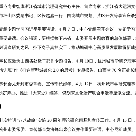
重点专业智库浙江省城市治理研究中心主任、首席专家，浙江省大运河文
市坪山区委副书记、区长赵嘉一行，围绕城市规划、片区开发等事宜座谈
党组专题学习习近平重要讲话。4 月 7 日，中心党组召开会议，专题学
重要讲话。会议强调，要根据接下来省、市委开展主题教育的总体部署，
兴调查研究之风，扑下身子真抓实干，推动城研中心高质量发展取得新成
事长应邀为山西省处级干部作专题报告。4 月 10日，杭州城市学研究理
训班”作《打造新型城镇化 2.0 的思考》专题报告。山西省 70 名正
事长会见开封市委常委、宣传部长邵华。4 月 12日，杭州城市学研究
论坛”筹办、推进《大宋史》编纂、谋划宋文化遗产联合申遗等座谈交流
】
实推进“八八战略”实施 20 周年理论研究阐释和宣传工作。4 月 13 
杭州市委常委、宣传部长黄海峰出席会议并作重要讲话。中心党组成员、