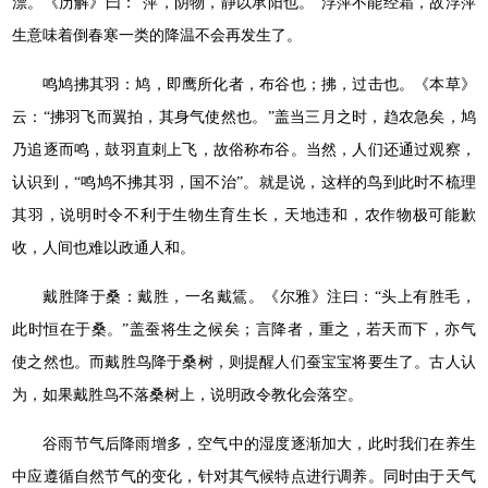
漂。《历解》曰：“萍，阴物，静以承阳也。”浮萍不能经霜，故浮萍
生意味着倒春寒一类的降温不会再发生了。
鸣鸠拂其羽：鸠，即鹰所化者，布谷也；拂，过击也。《本草》
云：“拂羽飞而翼拍，其身气使然也。”盖当三月之时，趋农急矣，鸠
乃追逐而鸣，鼓羽直刺上飞，故俗称布谷。当然，人们还通过观察，
认识到，“鸣鸠不拂其羽，国不治”。就是说，这样的鸟到此时不梳理
其羽，说明时令不利于生物生育生长，天地违和，农作物极可能歉
收，人间也难以政通人和。
戴胜降于桑：戴胜，一名戴鵀。《尔雅》注曰：“头上有胜毛，
此时恒在于桑。”盖蚕将生之候矣；言降者，重之，若天而下，亦气
使之然也。而戴胜鸟降于桑树，则提醒人们蚕宝宝将要生了。古人认
为，如果戴胜鸟不落桑树上，说明政令教化会落空。
谷雨节气后降雨增多，空气中的湿度逐渐加大，此时我们在养生
中应遵循自然节气的变化，针对其气候特点进行调养。同时由于天气