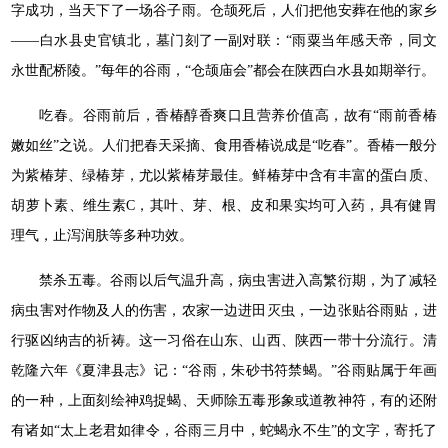
字成功，当天下了一场谷子雨。仓颉死后，人们把他安葬在他的家乡
——白水县史官镇北，墓门刻了一副对联：“雨粟当年感天帝，同文
永世配桥陵。”每年的谷雨，“仓颉庙会”都会在陕西白水县如期举行。
吃春。谷雨前后，香椿醇香爽口且营养价值高，故有“雨前香椿
嫩如丝”之说。人们把春天采摘、食用香椿说成是“吃春”。香椿一般分
为紫椿芽、绿椿芽，尤以紫椿芽最佳。鲜椿芽中含有丰富的蛋白质、
胡萝卜素、维生素C，其叶、芽、根、皮和果实均可入药，具有健胃
理气，止泻润肤等多种功效。
禁杀五毒。谷雨以后气温升高，病虫害进入高繁衍期，为了减轻
病虫害对作物及人的伤害，农家一边进田灭虫，一边张贴谷雨贴，进
行驱凶纳吉的祈祷。这一习俗在山东、山西、陕西一带十分流行。清
乾隆六年《夏津县志》记：“谷雨，朱砂书符禁蝎。”谷雨贴属于年画
的一种，上面刻绘神鸡捉蝎、天师除五毒形象或道教神符，有的还附
有诸如“太上老君如律令，谷雨三月中，蛇蝎永不生”的文字，寄托了