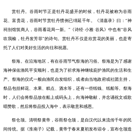
赏牡丹。谷雨时节正是牡丹花盛开的时候，牡丹花被称为谷雨
花、富贵花，谷雨时节赏牡丹惯例已绵延千年。《清嘉录》曰：“神
祠别馆筑商人，谷雨看花局一新。”《诗经·小雅·谷风》中也有“谷风
吹我榆，牡丹发芳菲”的诗句。赏牡丹不仅是欣赏花的美丽，也是寄
托了人们对美好生活的向往和祝愿。
祭海。在沿海地区，有在谷雨节气祭海的习俗。祭海是为了感谢
海神保佑渔民平安顺利，也是为了祈求海神继续庇护渔民的生活和生
产。祭海的仪式一般由渔民自发组织，或者由当地政府或社团主持，
祭品包括鲜花、水果、糕点、酒水等，还有一些纸钱、纸船等。祭海
时，人们会将祭品放在船上或码头上，向海神敬献，并念诵祝文或歌
唱赞歌，然后将祭品投入海中，表示敬意和感恩。
祭仓颉。清明祭黄帝，谷雨祭仓颉，是自汉代以来流传千年的民
间传统。据《淮南子》记载，黄帝于春末夏初发布诏令，宣布仓颉造