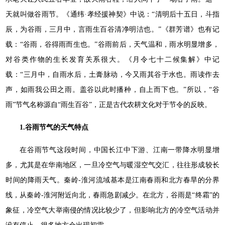
天就叫做谷雨节。《通纬·孝经援神契》中说：“清明后十五日，斗指
辰，为谷雨，三月中，言雨生百谷清净明洁也。”《群芳谱》也有记
载：“谷雨，谷得雨而生也。”谷雨前后，天气温和，雨水明显增多，
对谷类作物的生长发育关系很大。《月令七十二候集解》中记
载：“三月中，自雨水后，土膏脉动，今又雨其谷于水也。雨读作去
声，如雨我公田之雨。盖谷以此时播种，自上而下也。”所以，“谷
雨”节气名称源自“雨生百谷”，正是古代农耕文化对于节令的反映。
1.谷雨节气的天气特点
在谷雨节气这段时间，中国长江中下游、江南一带降水明显增
多，尤其是在华南地区，一旦冷空气与暖湿空气交汇，往往形成较长
时间的降雨天气。秦岭-淮河流域基本是江南春雨和北方春旱的分界
线，从秦岭-淮河附近向北，春雨急剧减少。在北方，谷雨是“终霜”的
象征，冷空气大举南侵的情况比较少了，但影响北方的冷空气活动并