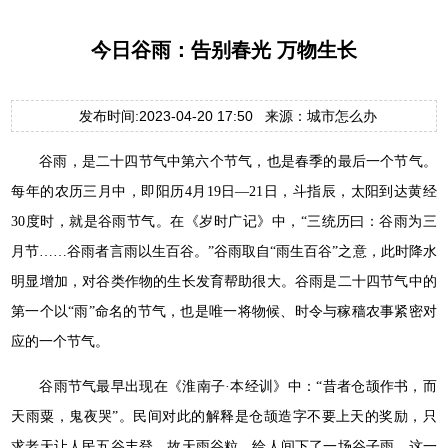
今日谷雨：告别春光 万物生长
发布时间:2023-04-20 17:50 来源：城市怎么办
谷雨，是二十四节气中第六个节气，也是春季的最后一个节气。
每年的农历三月中，即阳历4月19日—21日，斗指辰，太阳到达黄经
30度时，就是谷雨节气。在《岁时广记》中，“三统历曰：谷雨为三
月节……谷雨者言雨以生百谷。”谷雨取自“雨生百谷”之意，此时降水
明显增加，对谷类作物的生长发育帮助很大。谷雨是二十四节气中的
第一个以“雨”命名的节气，也是唯一将物候、时令与稼穑农事紧密对
应的一个节气。
谷雨节气最早出现在《淮南子·本经训》中：“昔者仓颉作书，而
天雨粟，鬼夜哭”。民间对此的解释是仓颉造字不要上天的奖励，只
求老天让人民五谷丰登，故天雨谷粒，给人间下了一场谷子雨。这一