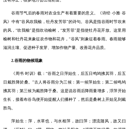
没有停止，很多地方会出现初雷。
谷雨节气后的春雨对农业生产有着重要的意义。《诗经·小雅·谷
风》中有“谷风吹我榆，牡丹发芳菲”的诗句。谷风是指谷雨时节吹来
的风，“吹我榆”是指吹动榆树，“发芳菲”是指使牡丹花开放。这里用
榆树和牡丹花来象征农作物和花卉，“谷风”则象征着春雨。春雨能够
滋润土壤、促进种子发芽、增加作物产量、改善花卉品质。
2.谷雨的物候现象
《周书·时训》载：“谷雨之日萍始生，后五日鸣鸠拂其羽，后五
日戴胜降於桑。”古人将谷雨分为三候：第一候萍始生；第二候鸣鸠
拂其羽；第三候为戴胜降于桑。这是说谷雨后降雨量增多，浮萍开始
生长，接着布谷鸟便开始提醒人们播种了，然后是桑树上开始见到戴
胜鸟。
萍始生：萍，水草也，与水相萍，故曰萍；漂流随风，故又曰