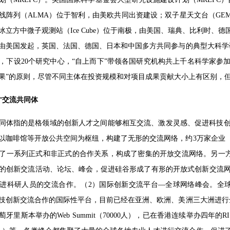
线阵列（ALMA）位于智利，由美欧共同出资建设；双子星天文台（GE
冰立方中微子观测站（Ice Cube）位于南极，由美国、瑞典、比利时、
）由美国发起，英国、法国、德国、日本和中国多方共同参与的典型大科
，下设20个研究中心，“自上而下”带领各国研究机构共上千名科学家参
果”的原则，尽管不同主体在投资规模和对项目成果贡献大小上有区别，
才交流共同体
同体指的是格领域的创新人才之间能够相互交流、激发灵感、促进科技创
以咖啡馆等开放公共空间为枢纽，构建了无形的交流网络，约3万家企业（
了一系列正式和非正式的合作关系，构成了密集的开放交流网络。另一方
的创新交流活动、论坛、峰会，促进硅谷形成了有形的开放式创新交流网
进科研人员的交流合作。（2）国际创新交流平台—全球网络峰会。全
技创新交流合作的国际性平台，目前已经在亚洲、欧洲、美洲三大洲进行
牙里斯本举办的Web Summit（70000人），已在香港连续举办四年的RIS