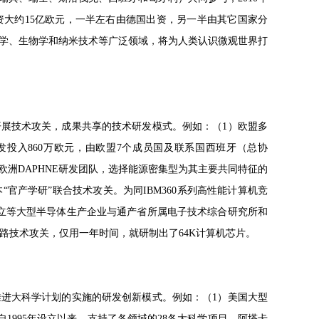
耗资大约15亿欧元，一半左右由德国出资，另一半由其它国家分
学、生物学和纳米技术等广泛领域，将为人类认识微观世界打
展技术攻关，成果共享的技术研发模式。例如：（1）欧盟多
发投入860万欧元，由欧盟7个成员国及联系国西班牙（总协
欧洲DAPHNE研发团队，选择能源密集型为其主要共同特征的
官产学研”联合技术攻关。为同IBM360系列高性能计算机竞
、日立等大型半导体生产企业与通产省所属电子技术综合研究所和
电路技术攻关，仅用一年时间，就研制出了64K计算机芯片。
进大科学计划的实施的研发创新模式。例如：（1）美国大型
自1995年设立以来，支持了各领域的28各大科学项目，阿塔卡