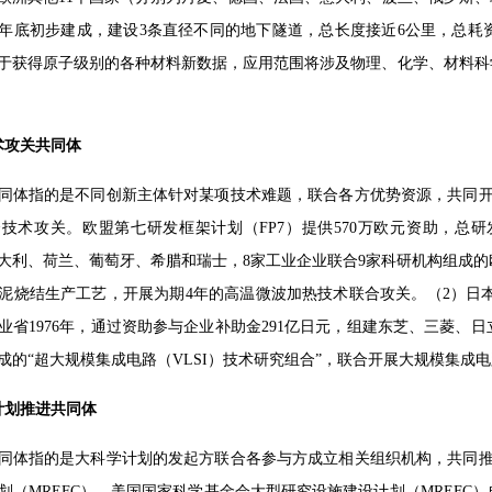
16年底初步建成，建设3条直径不同的地下隧道，总长度接近6公里，总
于获得原子级别的各种材料新数据，应用范围将涉及物理、化学、材料科
术攻关共同体
同体指的是不同创新主体针对某项技术难题，联合各方优势资源，共同开
技术攻关。欧盟第七研发框架计划（FP7）提供570万欧元资助，总研
大利、荷兰、葡萄牙、希腊和瑞士，8家工业企业联合9家科研机构组成的
泥烧结生产工艺，开展为期4年的高温微波加热技术联合攻关。（2）日本“
业省1976年，通过资助参与企业补助金291亿日元，组建东芝、三菱
成的“超大规模集成电路（VLSI）技术研究组合”，联合开展大规模集成
计划推进共同体
同体指的是大科学计划的发起方联合各参与方成立相关组织机构，共同推
划（MREFC）。美国国家科学基金会大型研究设施建设计划（MREFC）