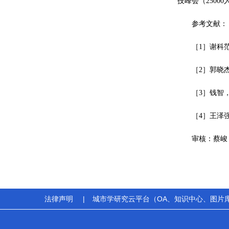
技峰会（250
参考文献：
［1］谢科
［2］郭晓杰
［3］钱智
［4］王泽
审核：蔡峻
法律声明
|
城市学研究云平台（OA、知识中心、图片