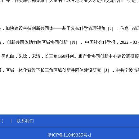
00人）等，各类峰会都集聚了大量的全球各地专业人才进行交流合作，促进
范．加快建设科技创新共同体——基于复杂科学管理视角［J］．信息与管理研究
． 创新共同体助力跨区域协同创新［N］． 中国社会科学报，2022－03－
，吴也白，朱咏，宋清．长三角G60科创走廊产业协同创新中心建设调研报告［J
强．区域一体化背景下长三角区域创新共同体建设研究［J］．中共宁波市委党校学
库）
|
联系我们
浙ICP备11049335号-1