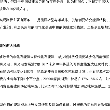
是可能的，但对于中国碳排放判断尚存在分歧，因为时间久，不确定性较大，大
排放量在20亿吨左右。
实现路径主要有两条，一是能源转型与碳减排。供给侧要转变能源结构，
产业部门和居民用能的电气化是碳中和的关键政策措施。二是尽量增加负
型的两大挑战
够数量的非化石能源去替代化石能源。减少碳排放必须要减少化石能源消
风光电，风光电发展潜力如何？未来10年将进入可再生能源大狂欢时代
化石能源占比要达到80%，能源消费总量按60亿吨标煤计算，化石能源占20%，
消费占比每年下降1个百分点，2060年煤炭消费占比将在17%-18%左右
费量要达到36亿吨标煤，比2020年7.5亿吨标煤增加28亿吨标煤以上
型伴随的能源成本上升及其连锁反应如何化解。风光电的间歇性导致储