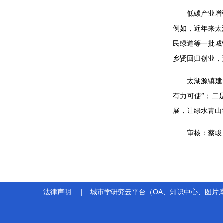
低碳产业增
例如，近年来太
民绿道等一批城
乡贤回归创业，
太湖源镇建
有力可使”；二
展，让绿水青山
审核：蔡峻
法律声明
|
城市学研究云平台（OA、知识中心、图片