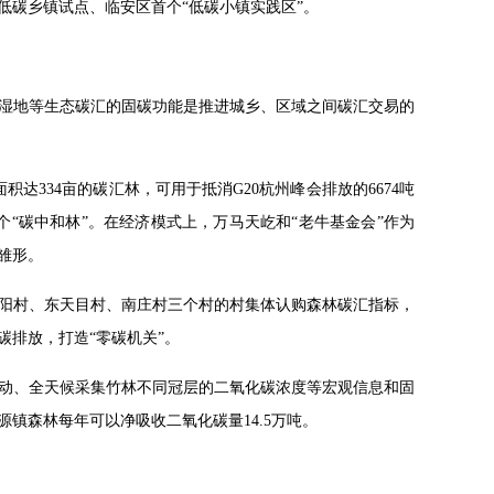
低碳乡镇试点、临安区首个“低碳小镇实践区”。
湿地等生态碳汇的固碳功能是推进城乡、区域之间碳汇交易的
积达334亩的碳汇林，可用于抵消G20杭州峰会排放的6674吨
个“碳中和林”。在经济模式上，万马天屹和“老牛基金会”作为
雏形。
阳村、东天目村、南庄村三个村的村集体认购森林碳汇指标，
排放，打造“零碳机关”。
动、全天候采集竹林不同冠层的二氧化碳浓度等宏观信息和固
镇森林每年可以净吸收二氧化碳量14.5万吨。