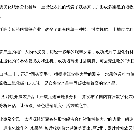
调优化城乡分配格局，重视让农民的钱袋子鼓起来，并形成多渠道的增收
。
托临安传统的雷笋产业，改变了原有的单一种植、过度施肥、土地过度利
笋产业的领军人物林汉良，历经十多年的艰辛探索，成功找到了退化竹林
让退化的竹林恢复肥力和生机，成功培育出甘甜爽脆、可去壳生吃的“天目
口感上佳，还是“固碳高手”。根据浙江农林大学的测定，水果笋碳排放值为-4
吸收二氧化碳713.91吨，是众多农产品中固碳效益较高的农产品。
7月太湖源镇开展农产品生产碳足迹全链条分析，并发布了国内首张数字化
分析评估，让低碳、绿色理念融入生活方式之中。
业惠及全民，太湖源镇汇聚各村股份经济合作社和种植大户的力量，组建
，标准化操作的“水果笋”每斤收购价比普通笋高出1至2元，累计带动农民增