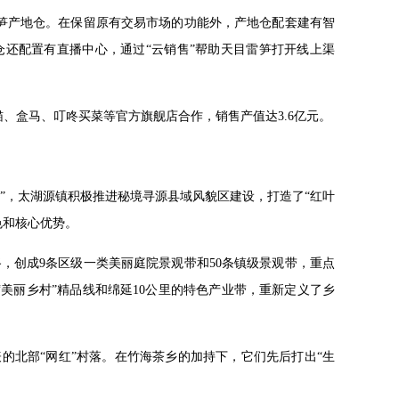
的鲜笋产地仓。在保留原有交易市场的功能外，产地仓配套建有智
仓还配置有直播中心，通过“云销售”帮助天目雷笋打开线上渠
猫、盒马、叮咚买菜等官方旗舰店合作，销售产值达3.6亿元。
名片”，太湖源镇积极推进秘境寻源县域风貌区建设，打造了“红叶
色和核心优势。
路，创成9条区级一类美丽庭院景观带和50条镇级景观带，重点
“美丽乡村”精品线和绵延10公里的特色产业带，重新定义了乡
的北部“网红”村落。在竹海茶乡的加持下，它们先后打出“生