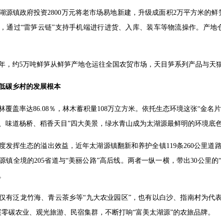
，太湖源镇政府投资2800万元将老市场易地新建，升级成面积2万平方米
，通过“雷笋云链”支持手机端进行进货、入库、装车等物流操作。产地
上半年，约5万吨鲜笋从鲜笋产地仓运往全国农贸市场，天目笋系列产品与天
低碳乡村的发展根本
林覆盖率达86.08％，林木蓄积量108万立方米。依托生态环境这张“金
、味道杨桥、稻香天目”四大美景，绿水青山成为太湖源最鲜明的环境底
度发挥生态的溢出效益，近年太湖源镇翻新和养护全镇119条260公里道
源镇全境的205省道与“美丽公路”高后线。两者一纵一横，带出30公里的
。
仅有泛龙竹海、青云茶乡等“九大农业园区”，也有以白沙、指南村为代表
展零碳农业、观光旅游、民宿集群，不断打响“富美太湖源”的农旅品牌。