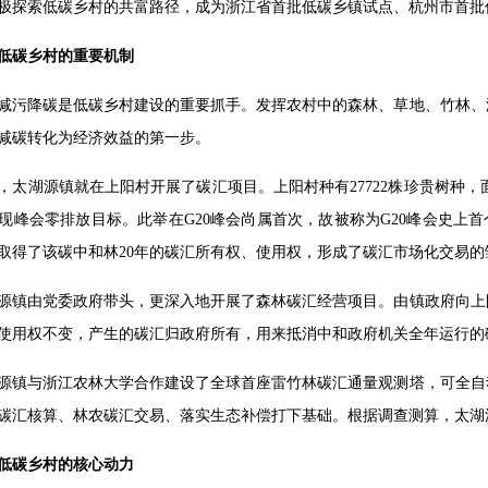
极探索低碳乡村的共富路径，成为浙江省首批低碳乡镇试点、杭州市首批
低碳乡村的重要机制
减污降碳是低碳乡村建设的重要抓手。发挥农村中的森林、草地、竹林、
减碳转化为经济效益的第一步。
6年，太湖源镇就在上阳村开展了碳汇项目。上阳村种有27722株珍贵树种，面
现峰会零排放目标。此举在G20峰会尚属首次，故被称为G20峰会史上首
取得了该碳中和林20年的碳汇所有权、使用权，形成了碳汇市场化交易的
源镇由党委政府带头，更深入地开展了森林碳汇经营项目。由镇政府向上
使用权不变，产生的碳汇归政府所有，用来抵消中和政府机关全年运行的碳
源镇与浙江农林大学合作建设了全球首座雷竹林碳汇通量观测塔，可全自
碳汇核算、林农碳汇交易、落实生态补偿打下基础。根据调查测算，太湖源
低碳乡村的核心动力