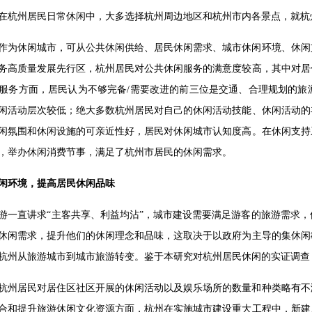
在杭州居民日常休闲中，大多选择杭州周边地区和杭州市内各景点，就杭
作为休闲城市，可从公共休闲供给、居民休闲需求、城市休闲环境、休闲
务高质量发展先行区，杭州居民对公共休闲服务的满意度较高，其中对居
服务方面，居民认为不够完备/需要改进的前三位是交通、合理规划的旅
闲活动层次较低；绝大多数杭州居民对自己的休闲活动技能、休闲活动的
闲氛围和休闲设施的可亲近性好，居民对休闲城市认知度高。在休闲支持
，举办休闲消费节事，满足了杭州市居民的休闲需求。
闲环境，提高居民休闲品味
游一直讲求“主客共享、利益均沾”，城市建设需要满足游客的旅游需求
休闲需求，提升他们的休闲理念和品味，这取决于以政府为主导的集休闲
杭州从旅游城市到城市旅游转变。鉴于本研究对杭州居民休闲的实证调查
杭州居民对居住区社区开展的休闲活动以及娱乐场所的数量和种类略有不
合和提升旅游休闲文化资源方面，杭州在实施城市建设重大工程中，新建