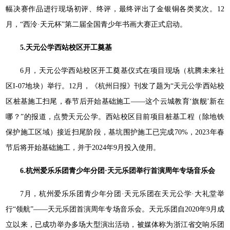
幅决赛作品进行现场初评、终评，最终评出了金银铜各类奖次。12
月，“西泠·天元杯”第二届全国青少年书画大赛正式启动。
5.天元公学西站校区开工奠基
6月，天元公学西站校区开工奠基仪式在项目现场（杭腾未来社
区I-07地块）举行。12月，《杭州日报》刊发了题为“天元公学西站校
区桩基施工扫尾，春节后开始基础施工——这个云城教育‘旗舰’新在
哪？”的报道，点赞天元公学。西站校区目前项目桩基工程（除地铁
保护施工区域）接近扫尾阶段，基坑围护施工已完成70%，2023年春
节后将开始基础施工，并于2024年9月投入使用。
6.杭州爱乐乐团青少年分团·天元乐团举行首演周年专场音乐会
7月，杭州爱乐乐团青少年分团·天元乐团在天元公学·大礼堂举
行“领航”——天元乐团首演周年专场音乐会。天元乐团自2020年9月成
立以来，已成功举办多场大型演出活动，被媒体称为浙江省交响乐团