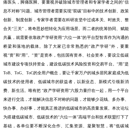
痛医头，脚痛医脚。要重视并破除城市管理者和专家学者之间的“信
息不对称”问题。城市管理者需要实现“双碳”目标中的技术创新、政策
创新、制度创新，专家学者需要在科研攻坚中过成本关、时效关、整
合关“三关”，将奇思妙想转化为应用场景。而二者的统筹协同、赋能
共赢，就需要依靠政产学研资用“六位一体”的平台型智库作为沟通的
桥梁和落地的载体。除了大家已非常熟悉的“政产学研”外，要重
视“资”和“用”。“资”是资本，包括国有资本、社会资本，要设立低碳
城市建设专项扶持资金，建设低碳技术风险投资和交易平台。“用”是
ToB、ToG、ToC的全用户概念，要让千家万户的城乡居民家庭成为低
碳技术的使用者、低碳城市的获益者，以新业态、新模式引领新消
费、新生活。唯有把 “政产学研资用”六股力量拧在一起，用一个平台
来进行交流，才能解决信息不对称的问题，才能够少花钱、多办事、
快办事、办好事，才能真正推进的低碳城市的高质量发展。本次论坛
为搭建低碳城市、低碳技术的“六位一体”高端平台和技术联盟打下了
基础，各单位要不断深化合作、汇集资源、凝聚智慧，将“低碳城