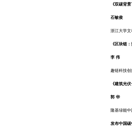
《双碳背景
石敏俊
浙江大学文
《区块链：
李 伟
趣链科技创
《建筑光伏
郭 华
隆基绿能中
发布中国碳