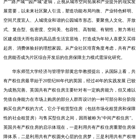
产”“路产城”“园产城”逻辑，正视从城市空间拓展和产业提升的现实发
展需要，以未来社区聚人引流，塑造功能布局均衡、产业特色鲜明、
空间尺度宜人、人城境业和谐的公园城市形态。要聚焦人文化、开放
式、复合型、低密度、空间美、包容性、高智能、有韧性，努力将社
区建成强大而包容的高品质生活宜居地，打造成为年轻人喜爱又买得
起房、消费体验好的理想家园。从产业社区培育角度考虑，共有产权
住房能否成为片区综合开发后的住房保障主力模式需深化研究。
华东师范大学经济与管理学部黄忠华教授提出，从国际上看，共
有产权住房最早始于20世纪80年代的英国，经过40年的实践发展 已较
为成熟完善。英国共有产权住房主要针对有一定购房能力，但又难以
凭借自身能力在市场上购房的部分人群而设计的一种可部分和分阶段
购买住房产权的方式，它介于租赁型住房（包括市场化租赁房和保障
性的社会租赁房）与售买型住房之间，因而被称为“中间产权住房”。
英国共有产权住房的启示体现在，一是利用共有产权住房重塑住房保
障体系，二是利用共有产权圆夹心层的住房梦，三是利用共有产权增