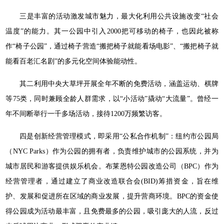
三是丰富的活动激发城市魅力，最大化利用公共设施改变“社会
温度”的能力。其一公园中引入2000把可移动的椅子，也因此被称
作“椅子公园”，通过椅子营造“搬把椅子就能看场电影”、“搬把椅子就
能看百老汇名剧”的多元化空间体验能动性。
其二利用中央大草坪开展全年不断的免费活动，涵盖运动、棋牌
等75类，同时兼顾全龄人群需求，以“小活动”撬动“大流量”。曾经一
年不间断举行一千多场活动，接待1200万频繁访客。
四是创新经营管理模式，即采用“公私合作机制”：纽约市公园局
（NYC Parks）作为公园的拥有者，负责维护城市的公园系统，并为
城市居民和游客提供娱乐机会。布莱恩特公园改造公司（BPC）作为
经营管理者，通过建立了商业改造联合会(BID)筹措资金，旨在维
护、发展和促进所在区域的商业发展，提升营商环境。BPC的资金使
得公园成为活动最丰富，且免费最多的公园，吸引庞大的人流，反过