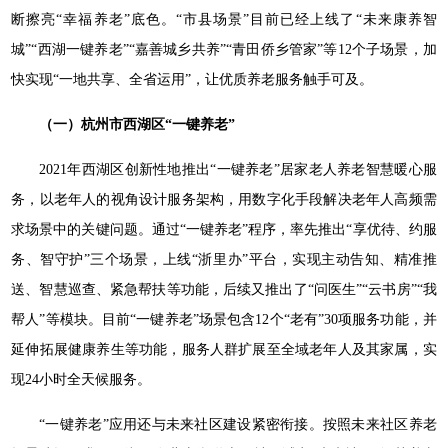
断擦亮“幸福养老”底色。“市县场景”目前已经上线了“未来康养智
城”“西湖一键养老”“嘉善城乡共养”“青田侨乡管家”等12个子场景，加
快实现“一地共享、全省运用”，让优质养老服务触手可及。
（一）杭州市西湖区“一键养老”
2021年西湖区创新性地推出“一键养老”居家老人养老智慧暖心服
务，以老年人的视角设计服务架构，用数字化手段解决老年人高频需
求场景中的关键问题。通过“一键养老”程序，率先推出“享优待、约服
务、智守护”三个场景，上线“浙里办”平台，实现主动告知、精准推
送、智慧巡查、紧急帮扶等功能，后续又推出了“问医生”“云书房”“我
帮人”等模块。目前“一键养老”场景包含12个“老有”30项服务功能，并
延伸拓展健康养生等功能，服务人群扩展至全域老年人及其家属，实
现24小时全天候服务。
“一键养老”应用还与未来社区建设紧密衔接。按照未来社区养老