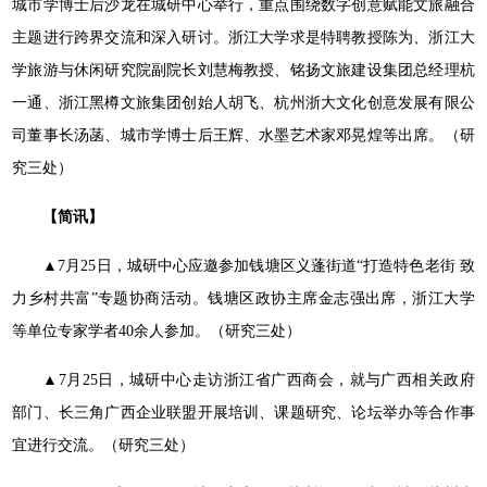
城市学博士后沙龙在城研中心举行，重点围绕数字创意赋能文旅融合
主题进行跨界交流和深入研讨。浙江大学求是特聘教授陈为、浙江大
学旅游与休闲研究院副院长刘慧梅教授、铭扬文旅建设集团总经理杭
一通、浙江黑樽文旅集团创始人胡飞、杭州浙大文化创意发展有限公
司董事长汤菡、城市学博士后王辉、水墨艺术家邓晃煌等出席。（研
究三处）
【简讯】
▲7月25日，城研中心应邀参加钱塘区义蓬街道“打造特色老街 致
力乡村共富”专题协商活动。钱塘区政协主席金志强出席，浙江大学
等单位专家学者40余人参加。（研究三处）
▲7月25日，城研中心走访浙江省广西商会，就与广西相关政府
部门、长三角广西企业联盟开展培训、课题研究、论坛举办等合作事
宜进行交流。（研究三处）