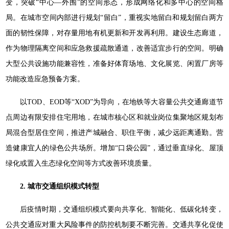
变，突破“中心—外围”的空间形态，形成网络化和多中心的空间格
局。在城市空间内部进行规划“留白”，重视实地留白和规划留白两方
面的韧性保障，对存量用地有机更新和开发再利用。建设生态廊道，
作为物理隔离空间和应急救援疏散通道，改善适宜步行的空间。明确
大型公共设施功能兼容性，准备好体育场地、文化展览、闲置厂房等
功能改造应急预备方案。
以TOD、EOD等“XOD”为导向，在地铁等大容量公共交通廊道节
点周边有限安排住宅用地，在城市核心区和就业岗位集聚地区规划布
局混合型居住空间，推进产城融合、职住平衡，减少远距离通勤。营
造健康宜人的绿色公共场所。增加“口袋公园”，通过垂直绿化、屋顶
绿化或置入生态绿化空间等方式改善环境质量。
2. 城市交通组织模式转型
后疫情时期，交通组织模式要向共享化、智能化、低碳化转变，
公共交通应对重大风险事件的防控机制要不断完善。交通共享化促使