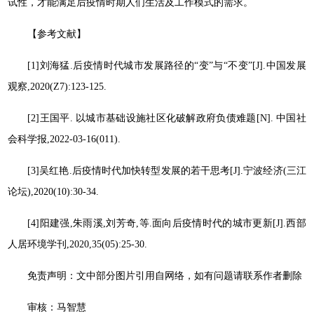
试性，才能满足后疫情时期人们生活及工作模式的需求。
【参考文献】
[1]刘海猛.后疫情时代城市发展路径的“变”与“不变”[J].中国发展
观察,2020(Z7):123-125.
[2]王国平. 以城市基础设施社区化破解政府负债难题[N]. 中国社
会科学报,2022-03-16(011).
[3]吴红艳.后疫情时代加快转型发展的若干思考[J].宁波经济(三江
论坛),2020(10):30-34.
[4]阳建强,朱雨溪,刘芳奇,等.面向后疫情时代的城市更新[J].西部
人居环境学刊,2020,35(05):25-30.
免责声明：文中部分图片引用自网络，如有问题请联系作者删除
审核：马智慧