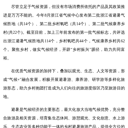
尽管立足于气候资源，但没有市场消费所依托的产品及其政策推
进是万万不能的。今年8月浙江省气候中心发布第二批浙江省避暑气
候胜地（共14个）、第二批乡村氧吧（共14个）、第二批气候康养乡
村(共22个)。截至目前，加上三年前发布的第一批气候标志，共评选
出浙江避暑气候胜地共114个，乡村氧吧共44个，气候康养乡村共62
个。聚焦乡村，做实气候经济，开辟“乡村振兴”蹊径，助力共同富
裕。
在优质气候资源的加持下，叠加以观光、生态、人文等资源，形
成“气候+”融合发展，积极开展避暑游、康养游、研学游等多样化旅
游形态，助力乡村抱团打造成为人们向往的旅游度假区乃至旅游目的
地。
避暑是气候经济的主要形态，最大化放大当地气候优势，充分整
合旅游及相关资源，培育集生态休闲、游憩观光、文化创意、水上游
乐、生态农业等多种功能于一体的乡村避暑旅游产品，提供全方位的