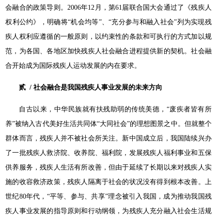
会融合的政策导则。2006年12月，第61届联合国大会通过了《残疾人
权利公约》，明确将“机会均等”、“充分参与和融入社会”列为实现残
疾人权利应遵循的一般原则，以约束性的条款和可执行的方式加以规
范，为各国、各地区加快残疾人社会融合进程提供新的契机。社会融
合开始成为国际残疾人运动发展的内在要求。
贰 / 社会融合是我国残疾人事业发展的未来方向
自古以来，中华民族就有扶残助弱的传统美德，“废疾者皆有所
养”被纳入古代美好生活共同体“大同社会”的理想图景之中。但就整个
群体而言，残疾人并不被社会所关注。新中国成立后，我国陆续兴办
了一批残疾人救济院、收养院、福利院，发展残疾人福利事业和五保
供养服务，残疾人生活有所改善，但由于延续了长期以来对残疾人实
施的收容救济政策，残疾人隔离于社会的状况没有得到根本改善。上
世纪80年代，“平等、参与、共享”理念被引入我国，成为推动我国残
疾人事业发展的指导原则和行动纲领，为残疾人充分融入社会生活规