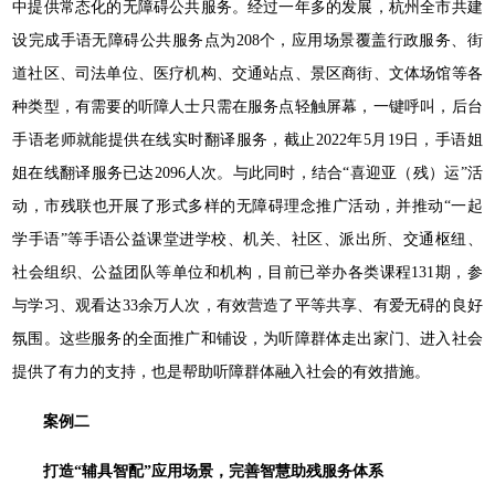
中提供常态化的无障碍公共服务。经过一年多的发展，杭州全市共建
设完成手语无障碍公共服务点为208个，应用场景覆盖行政服务、街
道社区、司法单位、医疗机构、交通站点、景区商街、文体场馆等各
种类型，有需要的听障人士只需在服务点轻触屏幕，一键呼叫，后台
手语老师就能提供在线实时翻译服务，截止2022年5月19日，手语姐
姐在线翻译服务已达2096人次。与此同时，结合“喜迎亚（残）运”活
动，市残联也开展了形式多样的无障碍理念推广活动，并推动“一起
学手语”等手语公益课堂进学校、机关、社区、派出所、交通枢纽、
社会组织、公益团队等单位和机构，目前已举办各类课程131期，参
与学习、观看达33余万人次，有效营造了平等共享、有爱无碍的良好
氛围。这些服务的全面推广和铺设，为听障群体走出家门、进入社会
提供了有力的支持，也是帮助听障群体融入社会的有效措施。
案例二
打造“辅具智配”应用场景，完善智慧助残服务体系