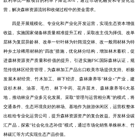
款利率比一般项目的利率下降近50%，通过市场化融资和专业化运
营，解决森林资源流转和收储过程中的资金需求。
四是开展规模化、专业化和产业化开发运营，实现生态资本增值
收益。实施国家储备林质量精准提升工程，采取改主伐为择伐、改单
层林为复层异龄林、改单一针叶林为针阔混交林、改一般用材林为特
种乡土珍稀用材林的“四改”措施，优化林分结构，增加林木蓄积，促
进森林资源资产质量和价值的提升。引进实施FSC国际森林认证，规
范传统林区经营管理，为森林加工产品出口欧美市场提供支持。积极
发展木材经营、竹木加工、林下经济、森林康养等“林业+”产业，建
设杉木林、油茶、毛竹、林下中药、花卉苗木、森林康养等6大基
地，推动林业产业多元化发展。采取“管理与运营相分离”的模式，将
交通条件、生态环境良好的林场、基地作为旅游休闲区，运营权整体
出租给专业化运营公司，提升森林资源资产的复合效益。开发林业碳
汇产品，探索“社会化生态补偿”模式，通过市场化销售单株林木、竹
林碳汇等方式实现生态产品价值。