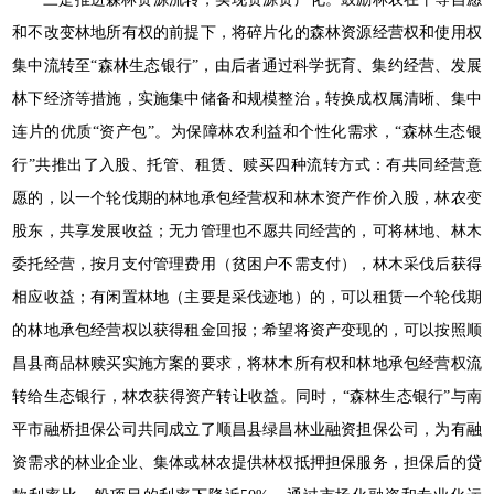
和不改变林地所有权的前提下，将碎片化的森林资源经营权和使用权
集中流转至“森林生态银行”，由后者通过科学抚育、集约经营、发展
林下经济等措施，实施集中储备和规模整治，转换成权属清晰、集中
连片的优质“资产包”。为保障林农利益和个性化需求，“森林生态银
行”共推出了入股、托管、租赁、赎买四种流转方式：有共同经营意
愿的，以一个轮伐期的林地承包经营权和林木资产作价入股，林农变
股东，共享发展收益；无力管理也不愿共同经营的，可将林地、林木
委托经营，按月支付管理费用（贫困户不需支付），林木采伐后获得
相应收益；有闲置林地（主要是采伐迹地）的，可以租赁一个轮伐期
的林地承包经营权以获得租金回报；希望将资产变现的，可以按照顺
昌县商品林赎买实施方案的要求，将林木所有权和林地承包经营权流
转给生态银行，林农获得资产转让收益。同时，“森林生态银行”与南
平市融桥担保公司共同成立了顺昌县绿昌林业融资担保公司，为有融
资需求的林业企业、集体或林农提供林权抵押担保服务，担保后的贷