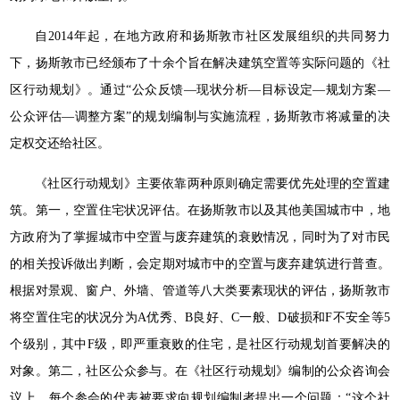
自2014年起，在地方政府和扬斯敦市社区发展组织的共同努力
下，扬斯敦市已经颁布了十余个旨在解决建筑空置等实际问题的《社
区行动规划》。通过“公众反馈—现状分析—目标设定—规划方案—
公众评估—调整方案”的规划编制与实施流程，扬斯敦市将减量的决
定权交还给社区。
《社区行动规划》主要依靠两种原则确定需要优先处理的空置建
筑。第一，空置住宅状况评估。在扬斯敦市以及其他美国城市中，地
方政府为了掌握城市中空置与废弃建筑的衰败情况，同时为了对市民
的相关投诉做出判断，会定期对城市中的空置与废弃建筑进行普查。
根据对景观、窗户、外墙、管道等八大类要素现状的评估，扬斯敦市
将空置住宅的状况分为A优秀、B良好、C一般、D破损和F不安全等5
个级别，其中F级，即严重衰败的住宅，是社区行动规划首要解决的
对象。第二，社区公众参与。在《社区行动规划》编制的公众咨询会
议上，每个参会的代表被要求向规划编制者提出一个问题：“这个社