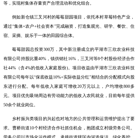
等，实现村集体存量资产合理流动和优化组合。
例如新仓镇三叉河村的莓莓甜园项目，依托本村草莓特色产业，
通过“集体+农户+社会资本”完成融资，打造集观光、研学、餐饮、住
宿、采摘、娱乐于一体的田园综合体。
莓莓甜园总投资300万，其中新注册成立的平湖市三欣农业科技
有限公司持股比重40%，镇供销社16%，三叉河等8个村股份经济合作
社44%（含4%的低收入家庭股份)。项目收益由平湖市三欣农业科技
有限公司每年以“保底收益10%+实际收益分红”相结合的分配模式向股
东进行分配。每年低收入家庭可增收20万元以上，户均增收800多
元。项目优先吸纳周边有劳动能力的低收入农民就业，目前每年提供
50余个就业岗位。
乡村振兴类项目的兴起也对地方的公共管理和运营维护提出了要
求。曹桥街道10个村经济合作社抓住机会，抱团成立村级劳务公司。
劳务公司以市场化运作模式，承接街道辖区内河道保洁、绿化养护、