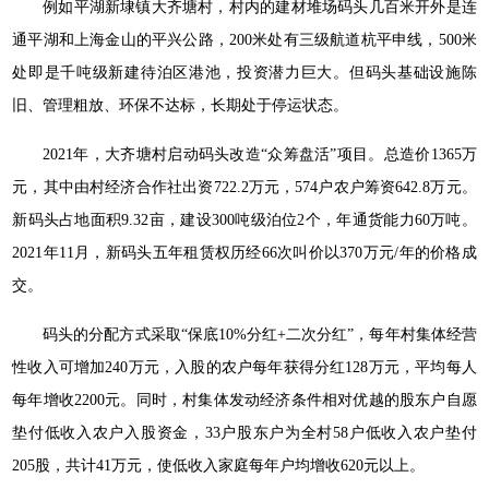
例如平湖新埭镇大齐塘村，村内的建材堆场码头几百米开外是连
通平湖和上海金山的平兴公路，200米处有三级航道杭平申线，500米
处即是千吨级新建待泊区港池，投资潜力巨大。但码头基础设施陈
旧、管理粗放、环保不达标，长期处于停运状态。
2021年，大齐塘村启动码头改造“众筹盘活”项目。总造价1365万
元，其中由村经济合作社出资722.2万元，574户农户筹资642.8万元。
新码头占地面积9.32亩，建设300吨级泊位2个，年通货能力60万吨。
2021年11月，新码头五年租赁权历经66次叫价以370万元/年的价格成
交。
码头的分配方式采取“保底10%分红+二次分红”，每年村集体经营
性收入可增加240万元，入股的农户每年获得分红128万元，平均每人
每年增收2200元。同时，村集体发动经济条件相对优越的股东户自愿
垫付低收入农户入股资金，33户股东户为全村58户低收入农户垫付
205股，共计41万元，使低收入家庭每年户均增收620元以上。