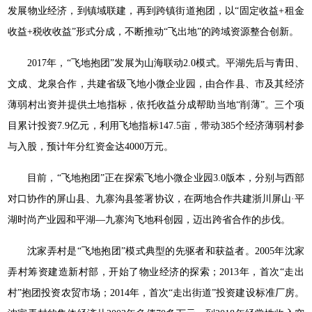
发展物业经济，到镇域联建，再到跨镇街道抱团，以“固定收益+租金
收益+税收收益”形式分成，不断推动“飞出地”的跨域资源整合创新。
2017年，“飞地抱团”发展为山海联动2.0模式。平湖先后与青田、
文成、龙泉合作，共建省级飞地小微企业园，由合作县、市及其经济
薄弱村出资并提供土地指标，依托收益分成帮助当地“削薄”。三个项
目累计投资7.9亿元，利用飞地指标147.5亩，带动385个经济薄弱村参
与入股，预计年分红资金达4000万元。
目前，“飞地抱团”正在探索飞地小微企业园3.0版本，分别与西部
对口协作的屏山县、九寨沟县签署协议，在两地合作共建浙川屏山·平
湖时尚产业园和平湖—九寨沟飞地科创园，迈出跨省合作的步伐。
沈家弄村是“飞地抱团”模式典型的先驱者和获益者。2005年沈家
弄村筹资建造新村部，开始了物业经济的探索；2013年，首次“走出
村”抱团投资农贸市场；2014年，首次“走出街道”投资建设标准厂房。