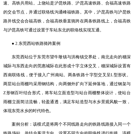
速、高铁共用站。上饶站是沪昆铁路、沪昆高速铁路、合福高速铁路
的交会节点，并通过联络线沟通峰福铁路。其中，沪昆高铁与沪昆铁
路并线交会合福高铁，合福高铁垂直骑跨在两条铁路线上，合福高铁
与沪昆高铁可通过设置于车站东北的联络线实现互通。
● 2.东莞西站铁路骑跨案例
东莞西站位于东莞市望牛墩镇与洪梅镇交界处，南北走向的穗深
城际与东西走向的莞惠城际在此形成十字立体交叉，穗深城际设置有
西南联络线，便于接入广州南站。两条铁路十字型交叉呈L型形状。
两层站台雨棚均采用钢结构，向两侧外扩向下延伸落地，通过钢架与
Z形钢百叶结合形式，将车站立面造型与站台雨棚整体设计，使站台
雨棚立面简洁流畅，轻盈通透，满足车站造型与水乡景观风貌一致，
体现东莞水乡的时代特色。
案例分析：该模式是将两个不同线路走向的铁路线路接入同一个
铁路场站，并结合客流方向，设置不同方向的联络线进行衔接，该模