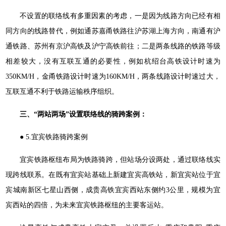
不设置的联络线有多重因素的考虑，一是因为线路方向已经有相
同方向的线路替代，例如通苏嘉甬铁路往沪苏湖上海方向，南通有沪
通铁路、苏州有京沪高铁及沪宁高铁前往；二是两条线路的铁路等级
相差较大，没有互联互通的必要性，例如杭绍台高铁设计时速为
350KM/H，金甬铁路设计时速为160KM/H，两条线路设计时速过大，
互联互通不利于铁路运输秩序组织。
三、“两站两场”设置联络线的骑跨案例：
● 5.宜宾铁路骑跨案例
宜宾铁路枢纽布局为铁路骑跨，但站场分设两处，通过联络线实
现跨线联系。在既有宜宾站基础上新建宜宾高铁站，新宜宾站位于宜
宾城南新区七星山西侧，成贵高铁宜宾西站东侧约3公里，规模为宜
宾西站的四倍，为未来宜宾铁路枢纽的主要客运站。