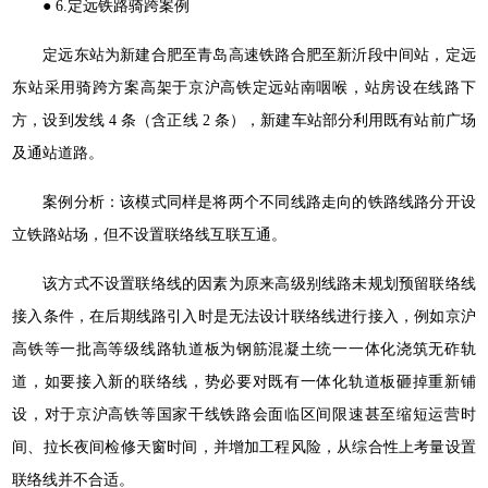
● 6.定远铁路骑跨案例
定远东站为新建合肥至青岛高速铁路合肥至新沂段中间站，定远
东站采用骑跨方案高架于京沪高铁定远站南咽喉，站房设在线路下
方，设到发线 4 条（含正线 2 条），新建车站部分利用既有站前广场
及通站道路。
案例分析：该模式同样是将两个不同线路走向的铁路线路分开设
立铁路站场，但不设置联络线互联互通。
该方式不设置联络线的因素为原来高级别线路未规划预留联络线
接入条件，在后期线路引入时是无法设计联络线进行接入，例如京沪
高铁等一批高等级线路轨道板为钢筋混凝土统一一体化浇筑无砟轨
道，如要接入新的联络线，势必要对既有一体化轨道板砸掉重新铺
设，对于京沪高铁等国家干线铁路会面临区间限速甚至缩短运营时
间、拉长夜间检修天窗时间，并增加工程风险，从综合性上考量设置
联络线并不合适。