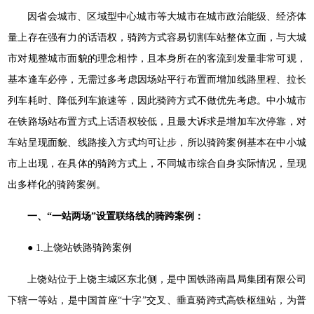
因省会城市、区域型中心城市等大城市在城市政治能级、经济体
量上存在强有力的话语权，骑跨方式容易切割车站整体立面，与大城
市对规整城市面貌的理念相悖，且本身所在的客流到发量非常可观，
基本逢车必停，无需过多考虑因场站平行布置而增加线路里程、拉长
列车耗时、降低列车旅速等，因此骑跨方式不做优先考虑。中小城市
在铁路场站布置方式上话语权较低，且最大诉求是增加车次停靠，对
车站呈现面貌、线路接入方式均可让步，所以骑跨案例基本在中小城
市上出现，在具体的骑跨方式上，不同城市综合自身实际情况，呈现
出多样化的骑跨案例。
一、“一站两场”设置联络线的骑跨案例：
● 1.上饶站铁路骑跨案例
上饶站位于上饶主城区东北侧，是中国铁路南昌局集团有限公司
下辖一等站，是中国首座“十字”交叉、垂直骑跨式高铁枢纽站，为普