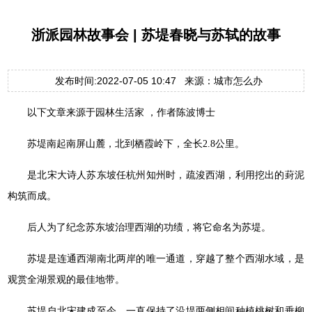
浙派园林故事会 | 苏堤春晓与苏轼的故事
发布时间:2022-07-05 10:47 来源：城市怎么办
以下文章来源于园林生活家 ，作者陈波博士
苏堤南起南屏山麓，北到栖霞岭下，全长2.8公里。
是北宋大诗人苏东坡任杭州知州时，疏浚西湖，利用挖出的葑泥
构筑而成。
后人为了纪念苏东坡治理西湖的功绩，将它命名为苏堤。
苏堤是连通西湖南北两岸的唯一通道，穿越了整个西湖水域，是
观赏全湖景观的最佳地带。
苏堤自北宋建成至今，一直保持了沿堤两侧相间种植桃树和垂柳