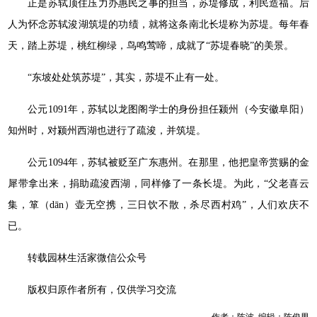
正是苏轼顶住压力办惠民之事的担当，苏堤修成，利民造福。后
人为怀念苏轼浚湖筑堤的功绩，就将这条南北长堤称为苏堤。每年春
天，踏上苏堤，桃红柳绿，鸟鸣莺啼，成就了“苏堤春晓”的美景。
“东坡处处筑苏堤”，其实，苏堤不止有一处。
公元1091年，苏轼以龙图阁学士的身份担任颍州（今安徽阜阳）
知州时，对颍州西湖也进行了疏浚，并筑堤。
公元1094年，苏轼被贬至广东惠州。在那里，他把皇帝赏赐的金
犀带拿出来，捐助疏浚西湖，同样修了一条长堤。为此，“父老喜云
集，箪（dān）壶无空携，三日饮不散，杀尽西村鸡”，人们欢庆不
已。
转载园林生活家微信公众号
版权归原作者所有，仅供学习交流