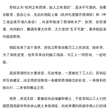
苏轼认为“杭州之有西湖，如人之有眉目”，是决不可废的。他看
在眼里，急在心头，先后向朝廷上奏《杭州乞度牒开西湖状》和《申
三省起请开湖六条状》，向皇帝陈述了西湖有水产、饮用、农田灌
溉、内河航行、酿酒等重大作用，大力坚持“五不可废”，要求朝廷准
许疏浚西湖。
朝廷批准了这个请求。苏轼立即发动数万工人挖淤泥、除葑草。
为了加快进度，他常常亲自到施工现场，与工人一同劳动、一起吃
饭。
疏浚西湖挖出大量淤泥，无处堆放，一度难住了工人们。苏轼征
求百姓建议，决定用淤泥堆筑一条横穿西湖南北的长堤，一来便利百
姓出行，二来省却搬运之苦。
然而，淤泥太软，要修堤坝必须掺和硬土，于是苏轼让工人们挖
掘慧因高丽寺旁的赤山硬土来筑湖堤，但此举遭到高丽寺僧人们的强