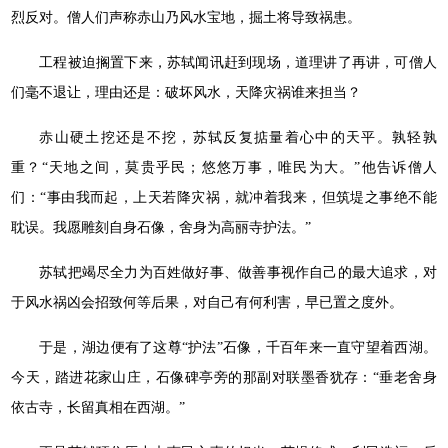
烈反对。僧人们声称赤山乃风水宝地，掘土将导致祸患。
工程被迫搁置下来，苏轼闻讯赶到现场，道理讲了再讲，可僧人
们毫不退让，理由还是：破坏风水，天降灾祸谁来担当？
赤山硬土挖还是不挖，苏轼反复掂量着心中的天平。孰轻孰
重？“天地之间，莫贵乎民；悠悠万事，唯民为大。”他告诉僧人
们：“事由我而起，上天若降灾祸，就冲着我来，但筑堤之事绝不能
耽误。我愿雕刻自身石像，舍身为高丽寺护法。”
苏轼把竭尽全力为百姓做好事、做善事视作自己的最大追求，对
于风水祸凶会招致何等后果，对自己有何利害，早已置之度外。
于是，湖边便有了这尊“护法”石像，千百年来一直守望着西湖。
今天，踏进花家山庄，石像碑亭旁的那副对联墨香犹存：“垂老舍身
依古寺，长留真相在西湖。”